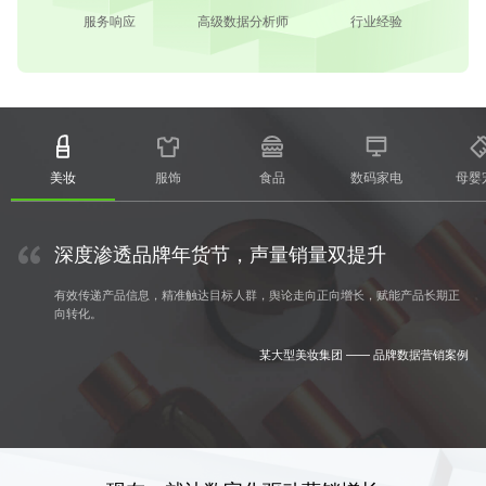
服务响应
高级数据分析师
行业经验
美妆
服饰
食品
数码家电
母婴
深度渗透品牌年货节，声量销量双提升
有效传递产品信息，精准触达目标人群，舆论走向正向增长，赋能产品长期正
向转化。
某大型美妆集团 —— 品牌数据营销案例