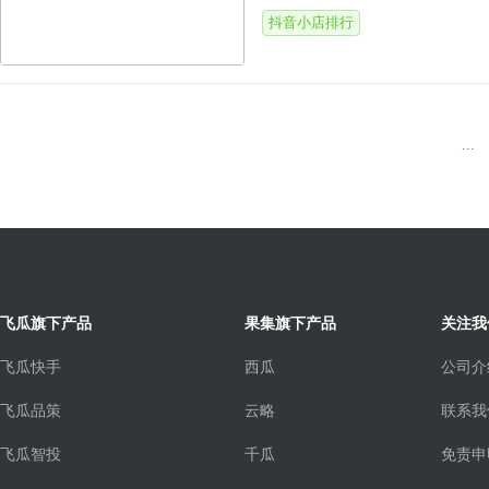
抖音小店排行
...
飞瓜旗下产品
果集旗下产品
关注我
飞瓜快手
西瓜
公司介
飞瓜品策
云略
联系我
飞瓜智投
千瓜
免责申