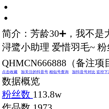
简介：
芳龄30➕，我不是
浔鹭小助理 爱惜羽毛~ 粉
QHMCN666888（备
点击收藏
加关注的抖音号
相似号查询
加抖音号对比
监控下
数据概览
粉丝数
113.8w
作品数
1973