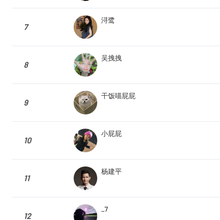
浔鹭
7
吴拽拽
8
干饭喵屁屁
9
小屁屁
10
杨建平
11
_7
12