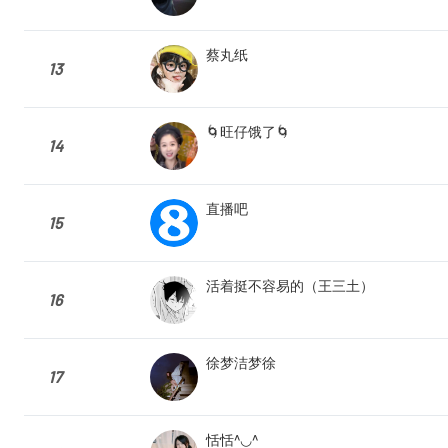
蔡丸纸
13
🌀旺仔饿了🌀
14
直播吧
15
活着挺不容易的（王三土）
16
徐梦洁梦徐
17
恬恬^◡^