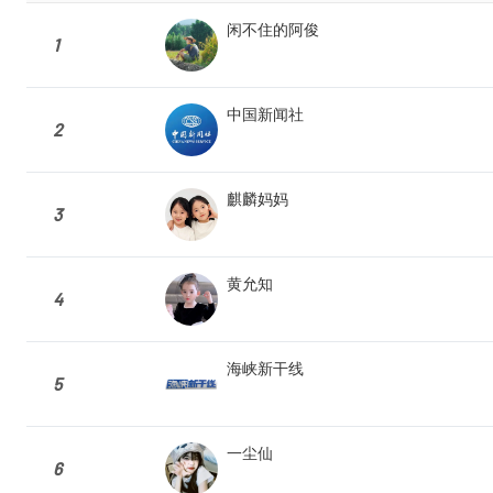
闲不住的阿俊
1
中国新闻社
2
麒麟妈妈
3
黄允知
4
海峡新干线
5
一尘仙
6