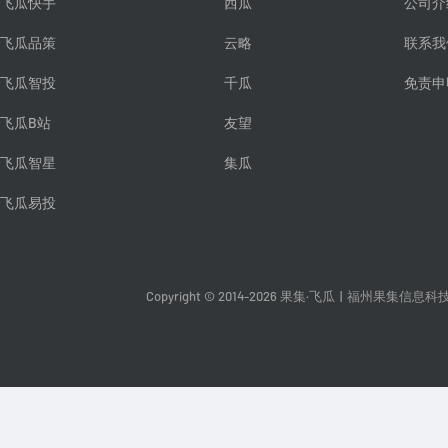
飞瓜快手
西瓜
公司介
飞瓜品策
云略
联系我
飞瓜智投
千瓜
免责申
飞瓜B站
友望
飞瓜智星
集瓜
飞瓜易投
Copyright © 2014-2026 果集·飞瓜
|
福州果集信息科