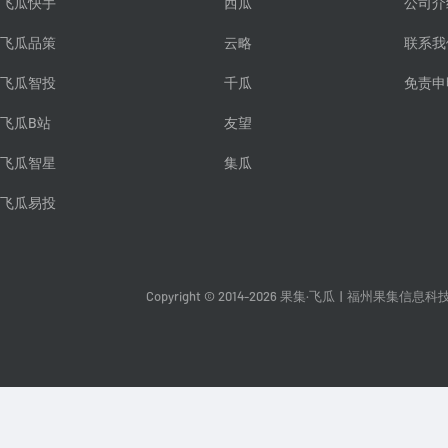
飞瓜快手
西瓜
公司介
飞瓜品策
云略
联系我
飞瓜智投
千瓜
免责申
飞瓜B站
友望
飞瓜智星
集瓜
飞瓜易投
Copyright © 2014-2026 果集·飞瓜
|
福州果集信息科