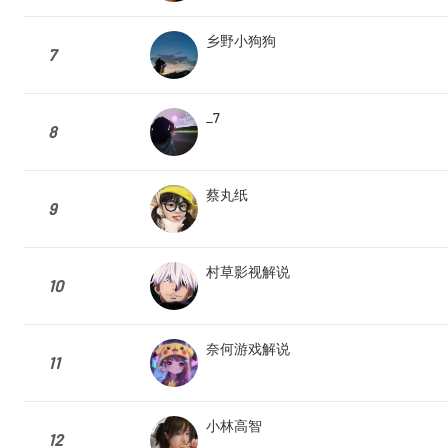
乡野小狗狗
7
_7
8
蔡丸纸
9
村草影视解说
10
奈何游戏解说
11
小林高智
12