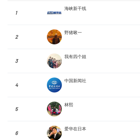
海峡新干线
1
野猪啾一
2
我有四个姐
3
中国新闻社
4
林熙
5
爱华在日本
6