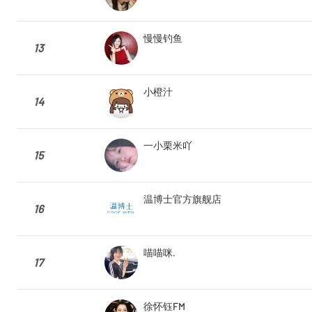
慢慢钓鱼
13
小橙汁
14
一小栗米吖
15
温博士官方旗舰店
16
喵喵咪.
17
徐怀钰FM