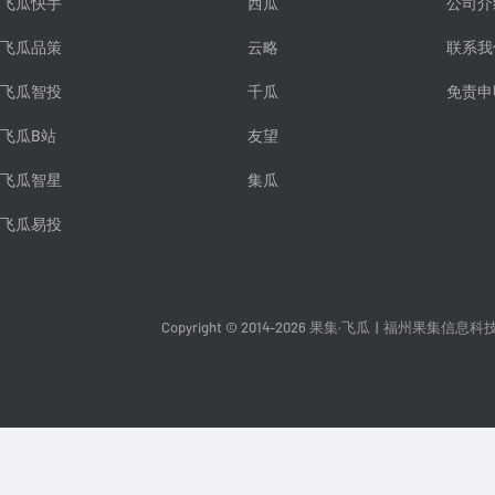
飞瓜快手
西瓜
公司介
飞瓜品策
云略
联系我
飞瓜智投
千瓜
免责申
飞瓜B站
友望
飞瓜智星
集瓜
飞瓜易投
Copyright © 2014-2026 果集·飞瓜
|
福州果集信息科