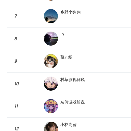
乡野小狗狗
7
_7
8
蔡丸纸
9
村草影视解说
10
奈何游戏解说
11
小林高智
12