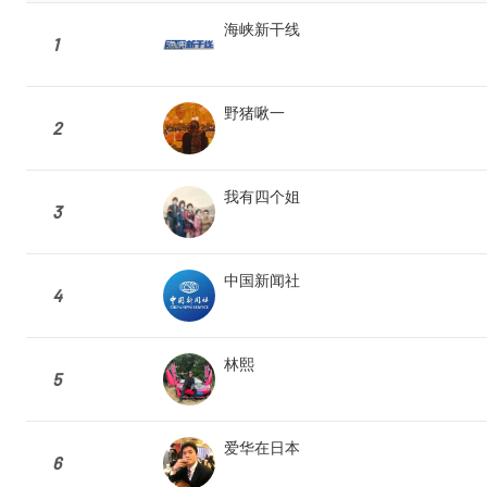
海峡新干线
1
野猪啾一
2
我有四个姐
3
中国新闻社
4
林熙
5
爱华在日本
6