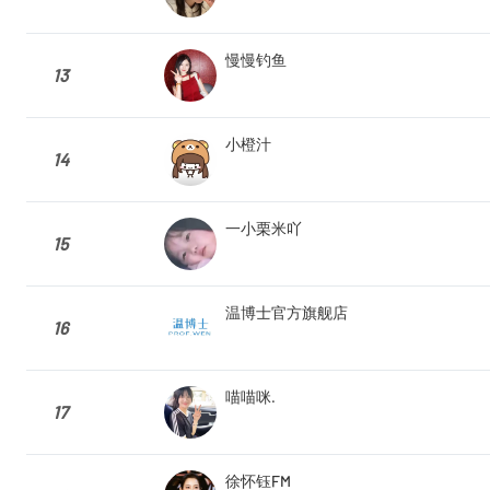
慢慢钓鱼
13
小橙汁
14
一小栗米吖
15
温博士官方旗舰店
16
喵喵咪.
17
徐怀钰FM