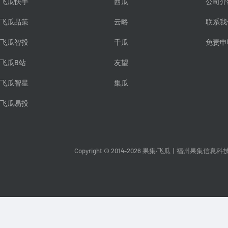
飞瓜快手
西瓜
公司介
飞瓜品策
云略
联系我
飞瓜智投
千瓜
免责申
飞瓜B站
友望
飞瓜智星
集瓜
飞瓜易投
Copyright © 2014-2026 果集·飞瓜
|
福州果集信息科