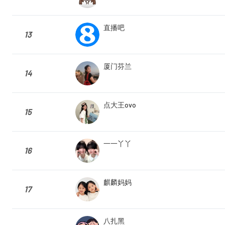
直播吧
13
厦门芬兰
14
点大王ovo
15
一一丫丫
16
麒麟妈妈
17
八扎黑