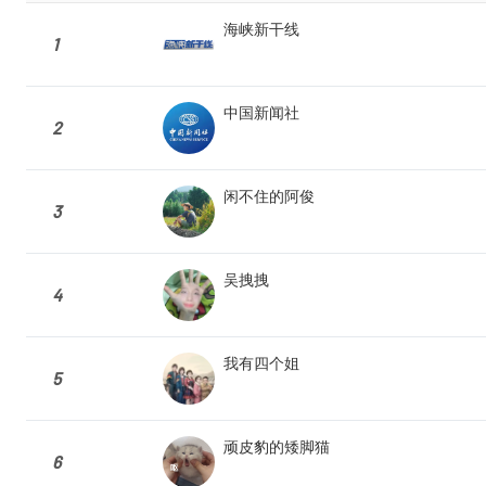
海峡新干线
1
中国新闻社
2
闲不住的阿俊
3
吴拽拽
4
我有四个姐
5
顽皮豹的矮脚猫
6