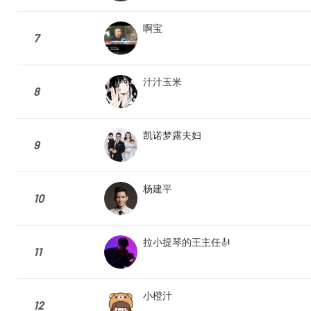
啊宝
7
汁汁玉米
8
凯诺梦露夫妇
9
杨建平
10
拉小提琴的王主任🎻
11
小橙汁
12