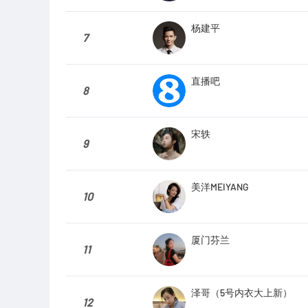
杨建平
7
直播吧
8
宋轶
9
美洋MEIYANG
10
厦门芬兰
11
泽哥（5号内衣大上新）
12