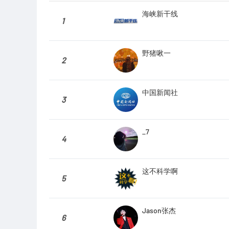
海峡新干线
1
野猪啾一
2
中国新闻社
3
_7
4
这不科学啊
5
Jason张杰
6