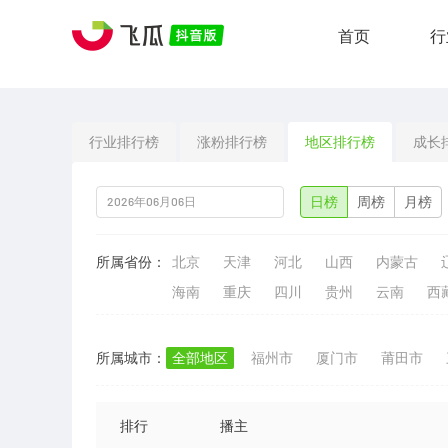
首页
行
行业排行榜
涨粉排行榜
地区排行榜
成长
日榜
周榜
月榜
所属省份：
北京
天津
河北
山西
内蒙古
海南
重庆
四川
贵州
云南
西
所属城市：
全部地区
福州市
厦门市
莆田市
排行
播主