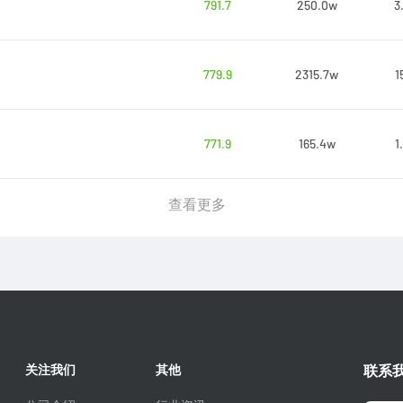
791.7
250.0w
3
779.9
2315.7w
1
771.9
165.4w
1
查看更多
关注我们
其他
联系