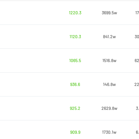
1220.3
3699.5w
1
1120.3
841.2w
3
1065.5
1516.8w
6
936.6
146.8w
2
925.2
2629.8w
3
909.9
1730.1w
6