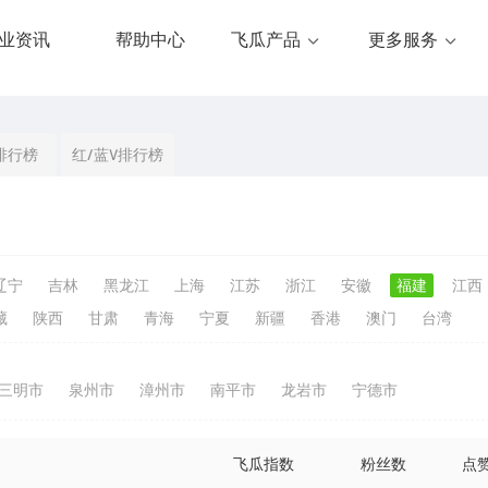
业资讯
帮助中心
飞瓜产品
更多服务
排行榜
红/蓝V排行榜
辽宁
吉林
黑龙江
上海
江苏
浙江
安徽
福建
江西
藏
陕西
甘肃
青海
宁夏
新疆
香港
澳门
台湾
三明市
泉州市
漳州市
南平市
龙岩市
宁德市
飞瓜指数
粉丝数
点