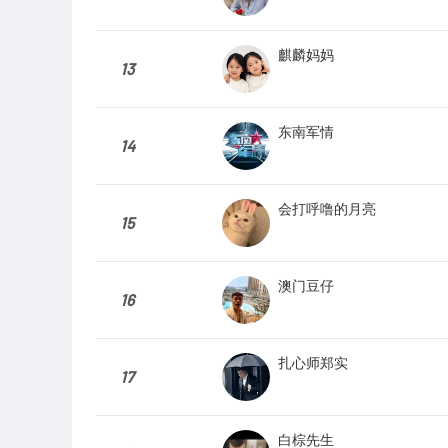
麒麟妈妈
13
东南军情
14
会打呼噜的月亮
15
澳门豆仔
16
扎心师郑实
17
白棕先生