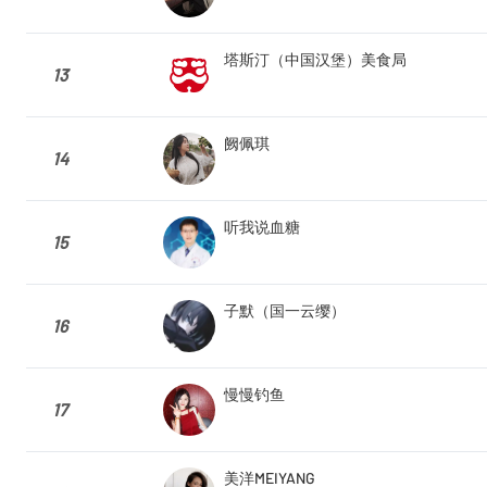
塔斯汀（中国汉堡）美食局
13
阙佩琪
14
听我说血糖
15
子默（国一云缨）
16
慢慢钓鱼
17
美洋MEIYANG