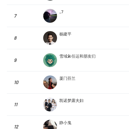
_7
7
杨建平
8
雪域🎤任运和朋友们
9
厦门芬兰
10
凯诺梦露夫妇
11
静小鬼
12