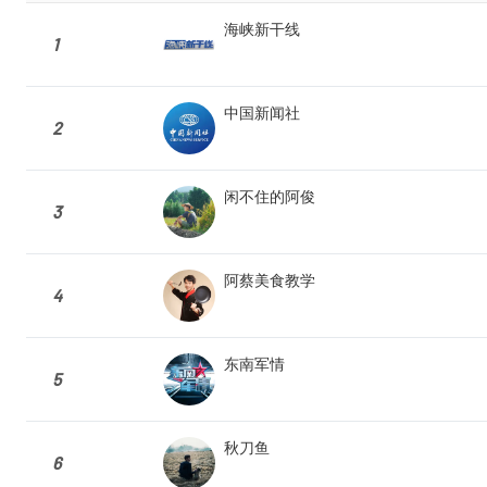
海峡新干线
1
中国新闻社
2
闲不住的阿俊
3
阿蔡美食教学
4
东南军情
5
秋刀鱼
6