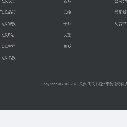
飞瓜快手
西瓜
公司介
飞瓜品策
云略
联系我
飞瓜智投
千瓜
免责申
飞瓜B站
友望
飞瓜智星
集瓜
飞瓜易投
Copyright © 2014-2026 果集·飞瓜
|
福州果集信息科