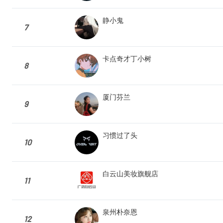
静小鬼
7
卡点奇才丁小树
8
厦门芬兰
9
习惯过了头
10
白云山美妆旗舰店
11
泉州朴奈恩
12