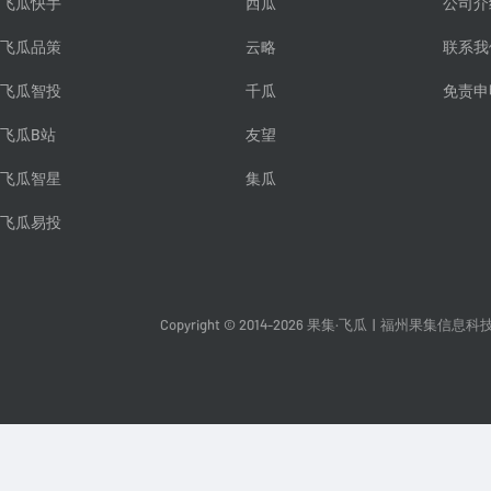
飞瓜快手
西瓜
公司介
飞瓜品策
云略
联系我
飞瓜智投
千瓜
免责申
飞瓜B站
友望
飞瓜智星
集瓜
飞瓜易投
Copyright © 2014-2026 果集·飞瓜
|
福州果集信息科