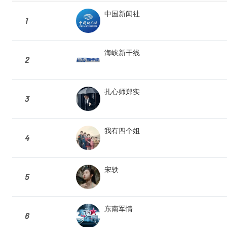
中国新闻社
1
海峡新干线
2
扎心师郑实
3
我有四个姐
4
宋轶
5
东南军情
6