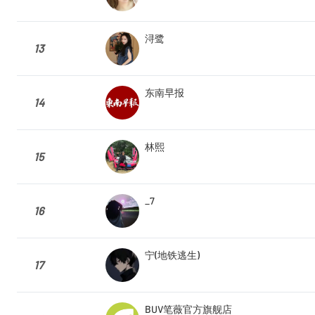
浔鹭
13
东南早报
14
林熙
15
_7
16
宁(地铁逃生)
17
BUV笔薇官方旗舰店