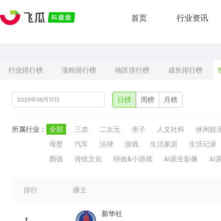
首页
行业资讯
行业排行榜
涨粉排行榜
地区排行榜
成长排行榜
日榜
周榜
月榜
所属行业：
全部
三农
二次元
亲子
人文社科
休闲娱
母婴
汽车
法律
游戏
生活家居
生活记录
颜值
传统文化
特效&小游戏
AI原生影像
AI
排行
播主
新华社
1