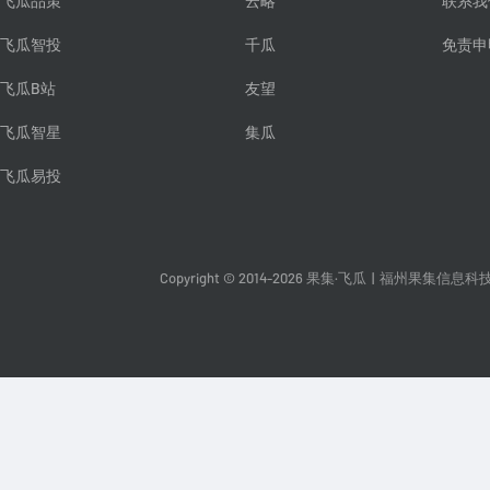
飞瓜品策
云略
联系我
飞瓜智投
千瓜
免责申
飞瓜B站
友望
飞瓜智星
集瓜
飞瓜易投
Copyright © 2014-2026 果集·飞瓜
|
福州果集信息科