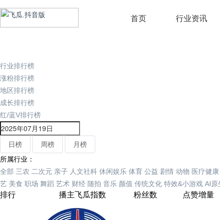
首页
行业资讯
行业排行榜
涨粉排行榜
地区排行榜
成长排行榜
红/蓝V排行榜
日榜
周榜
月榜
所属行业：
全部
三农
二次元
亲子
人文社科
休闲娱乐
体育
公益
剧情
动物
医疗健康
艺
美食
职场
舞蹈
艺术
财经
随拍
音乐
颜值
传统文化
特效&小游戏
AI
排行
播主
飞瓜指数
粉丝数
点赞增量