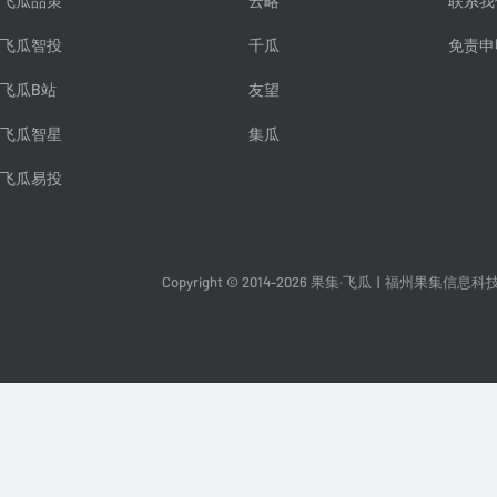
飞瓜品策
云略
联系我
飞瓜智投
千瓜
免责申
飞瓜B站
友望
飞瓜智星
集瓜
飞瓜易投
Copyright © 2014-2026 果集·飞瓜
|
福州果集信息科