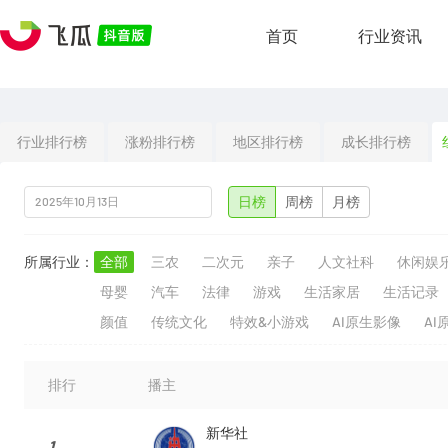
首页
行业资讯
行业排行榜
涨粉排行榜
地区排行榜
成长排行榜
日榜
周榜
月榜
所属行业：
全部
三农
二次元
亲子
人文社科
休闲娱
母婴
汽车
法律
游戏
生活家居
生活记录
颜值
传统文化
特效&小游戏
AI原生影像
AI
排行
播主
新华社
1