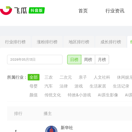
首页
行业资讯
行业排行榜
涨粉排行榜
地区排行榜
成长排行榜
日榜
周榜
月榜
所属行业：
全部
三农
二次元
亲子
人文社科
休闲娱
母婴
汽车
法律
游戏
生活家居
生活记录
颜值
传统文化
特效&小游戏
AI原生影像
AI
排行
播主
新华社
1