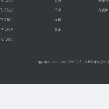
飞瓜品策
云略
联系我
飞瓜智投
千瓜
免责申
飞瓜B站
友望
飞瓜智星
集瓜
飞瓜易投
Copyright © 2014-2026 果集·飞瓜
|
福州果集信息科