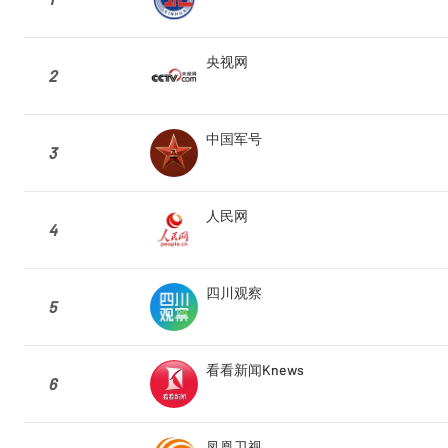
央视网
2
中国军号
3
人民网
4
四川观察
5
看看新闻Knews
6
凤凰卫视