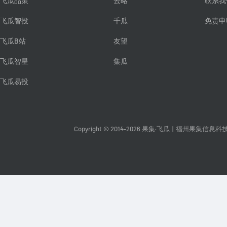
飞瓜品策
云略
联系我
飞瓜智投
千瓜
免责申
飞瓜B站
友望
飞瓜智星
集瓜
飞瓜易投
Copyright © 2014-2026 果集·飞瓜
|
福州果集信息科