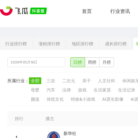
首页
行业资讯
行业排行榜
涨粉排行榜
地区排行榜
成长排行榜
日榜
周榜
月榜
所属行业：
全部
三农
二次元
亲子
人文社科
休闲娱
母婴
汽车
法律
游戏
生活家居
生活记录
颜值
传统文化
特效&小游戏
AI原生影像
AI
排行
播主
新华社
1