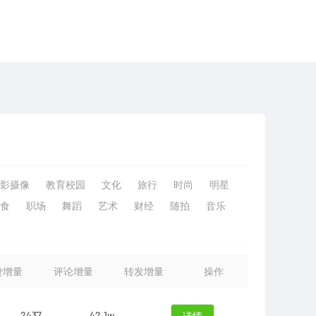
影摄像
教育校园
文化
旅行
时尚
明星
食
职场
舞蹈
艺术
财经
随拍
音乐
赞增量
评论增量
转发增量
操作
2437
42.1w