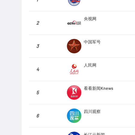
央视网
2
中国军号
3
人民网
4
看看新闻Knews
5
四川观察
6
长江云新闻