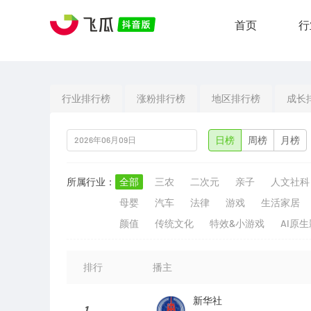
首页
行
行业排行榜
涨粉排行榜
地区排行榜
成长
日榜
周榜
月榜
所属行业：
全部
三农
二次元
亲子
人文社科
母婴
汽车
法律
游戏
生活家居
颜值
传统文化
特效&小游戏
AI原
排行
播主
新华社
1