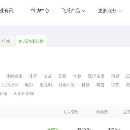
业资讯
帮助中心
飞瓜产品
更多服务
排行榜
红/蓝V排行榜
休闲娱乐
体育
公益
剧情
动物
医疗健康
情感
摄
生活记录
电影
电视剧
社会时政
科技
科普
综艺
美
生影像
AI原声影像
飞瓜指数
粉丝数
点
1497.4
8740.2w
317.9w