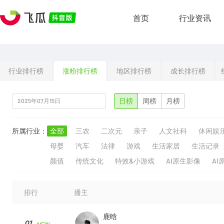
首页
行业资讯
行业排行榜
涨粉排行榜
地区排行榜
成长排行榜
日榜
周榜
月榜
所属行业：
全部
三农
二次元
亲子
人文社科
休闲娱
母婴
汽车
法律
游戏
生活家居
生活记录
颜值
传统文化
特效&小游戏
AI原生影像
AI
排行
播主
鹿晗
01