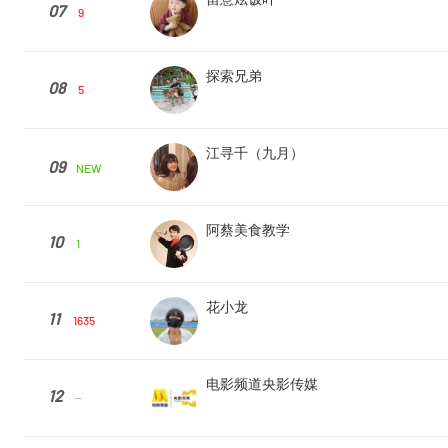
07
9
探索兄弟
08
5
江寻千（九月）
09
NEW
阿蔡美食教学
10
1
花小龙
11
1635
电影频道央影传媒
12
--