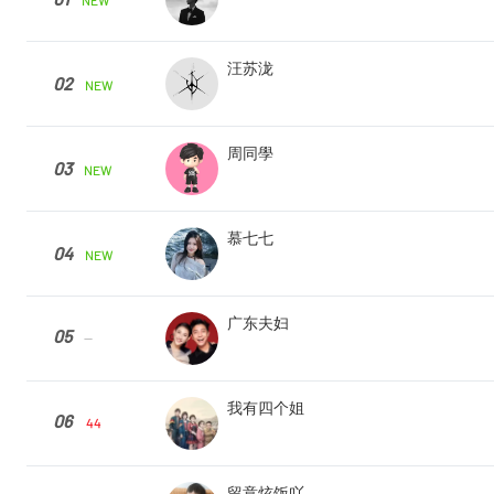
NEW
汪苏泷
02
NEW
周同學
03
NEW
慕七七
04
NEW
广东夫妇
05
--
我有四个姐
06
44
留意炫饭吖