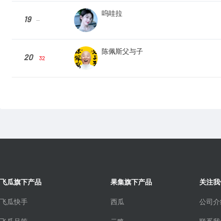
呜哇拉
19
--
陈佩斯父与子
20
32
飞瓜旗下产品
果集旗下产品
关注我
飞瓜快手
西瓜
公司介