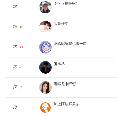
李忆（探险家）
13
--
我是梓渝
14
12
吃啥呢给我也来一口
15
28
范丞丞
16
--
迅猛龙 特蕾莎
17
14
沪上阿姨鲜果茶
18
--