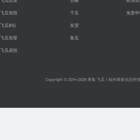
飞瓜品策
云略
联系我
飞瓜智投
千瓜
免责申
飞瓜B站
友望
飞瓜智星
集瓜
飞瓜易投
Copyright © 2014-2026 果集·飞瓜
|
福州果集信息科