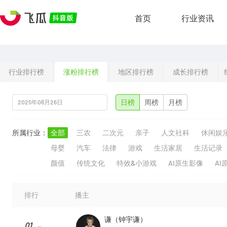
首页
行业资讯
行业排行榜
涨粉排行榜
地区排行榜
成长排行榜
日榜
周榜
月榜
所属行业：
全部
三农
二次元
亲子
人文社科
休闲娱
母婴
汽车
法律
游戏
生活家居
生活记录
颜值
传统文化
特效&小游戏
AI原生影像
AI
排行
播主
谦（钟宇谦）
01
--