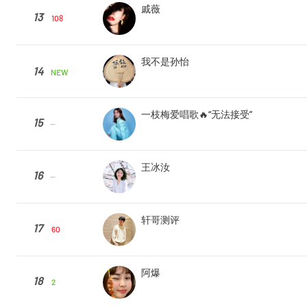
戚薇
13
108
我不是孙怡
14
NEW
一枝梅爱唱歌🔥“无法接受”
15
--
王冰汝
16
--
轩哥测评
17
60
阿爆
18
2