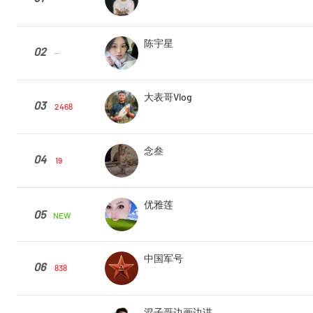
陈宇星
02
--
大表哥Vlog
03
2468
念叁
04
19
优雅莲
05
NEW
中国军号
06
838
混子哥边画边讲