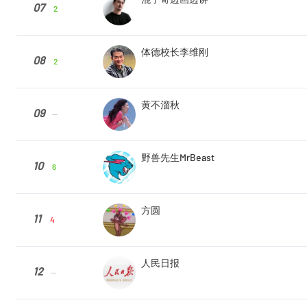
07
2
体德校长李维刚
08
2
黄不溜秋
09
--
野兽先生MrBeast
10
6
方圆
11
4
人民日报
12
--