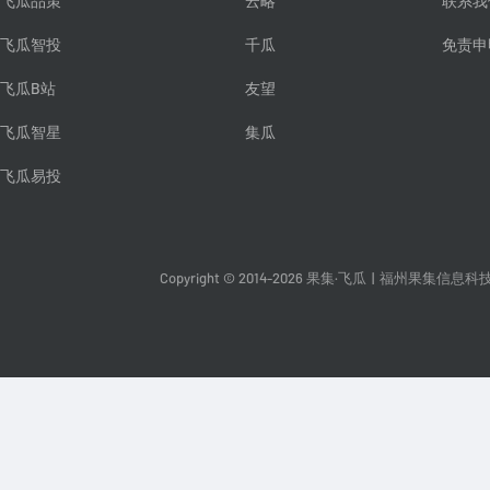
飞瓜品策
云略
联系我
飞瓜智投
千瓜
免责申
飞瓜B站
友望
飞瓜智星
集瓜
飞瓜易投
Copyright © 2014-2026 果集·飞瓜
|
福州果集信息科