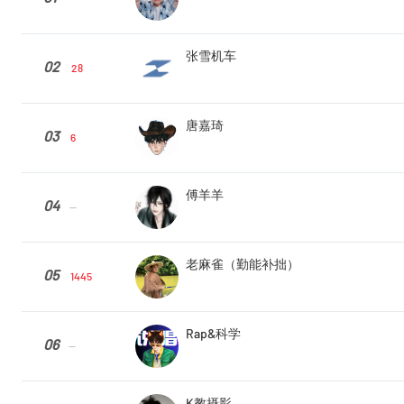
张雪机车
02
28
唐嘉琦
03
6
傅羊羊
04
--
老麻雀（勤能补拙）
05
1445
Rap&科学
06
--
K教摄影