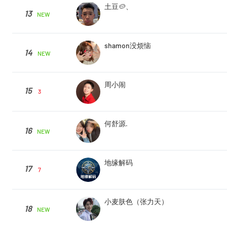
土豆🥔、
13
NEW
shamon没烦恼
14
NEW
周小闹
15
3
何舒源.
16
NEW
地缘解码
17
7
小麦肤色（张力天）
18
NEW