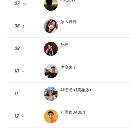
07
42
萝卜乔乔
08
1
孙楠
09
--
达摩来了
10
--
Ai瑶瑶☀️(美妆版)
11
--
刘雨鑫JASON
12
--