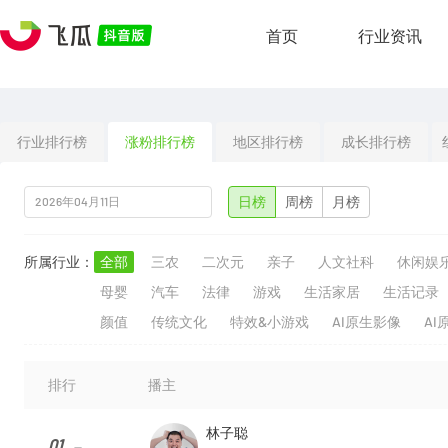
首页
行业资讯
行业排行榜
涨粉排行榜
地区排行榜
成长排行榜
日榜
周榜
月榜
所属行业：
全部
三农
二次元
亲子
人文社科
休闲娱
母婴
汽车
法律
游戏
生活家居
生活记录
颜值
传统文化
特效&小游戏
AI原生影像
AI
排行
播主
林子聪
01
--