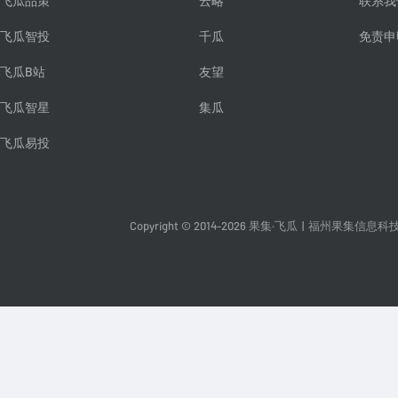
飞瓜品策
云略
联系我
飞瓜智投
千瓜
免责申
飞瓜B站
友望
飞瓜智星
集瓜
飞瓜易投
Copyright © 2014-2026 果集·飞瓜
|
福州果集信息科