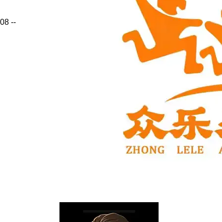
08
--