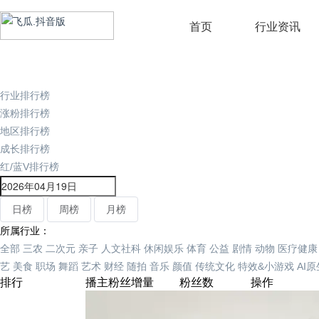
首页
行业资讯
行业排行榜
涨粉排行榜
地区排行榜
成长排行榜
红/蓝V排行榜
日榜
周榜
月榜
所属行业：
全部
三农
二次元
亲子
人文社科
休闲娱乐
体育
公益
剧情
动物
医疗健康
艺
美食
职场
舞蹈
艺术
财经
随拍
音乐
颜值
传统文化
特效&小游戏
AI
排行
播主
粉丝增量
粉丝数
操作