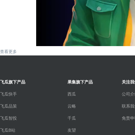
查看更多
飞瓜旗下产品
果集旗下产品
关注我
飞瓜快手
西瓜
公司介
飞瓜品策
云略
联系我
飞瓜智投
千瓜
免责申
飞瓜B站
友望