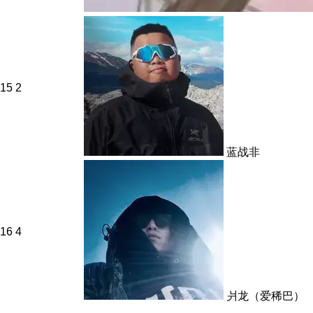
15
2
蓝战非
16
4
爿龙（爱稀巴）