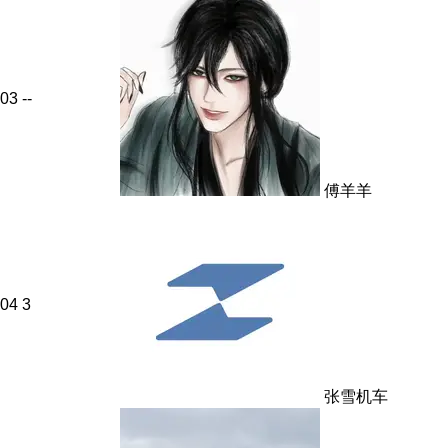
03
--
傅羊羊
04
3
张雪机车