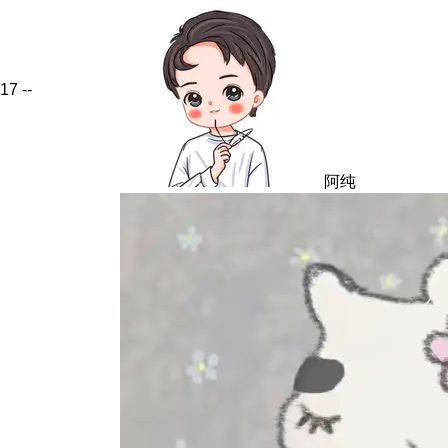
17
--
阿纯