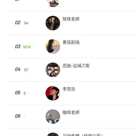
辣辣老师
02
24
番茄剧场
03
NEW
思懿-边城刀客
04
27
李荣浩
05
2
咖啡老师
06
--
川渝焦糖（传媒公司）