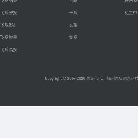
飞瓜品策
云略
联系我
飞瓜智投
千瓜
免责申
飞瓜B站
友望
飞瓜智星
集瓜
飞瓜易投
Copyright © 2014-2026 果集·飞瓜
|
福州果集信息科