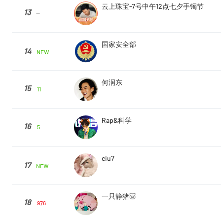
云上珠宝-7号中午12点七夕手镯节
13
--
国家安全部
14
NEW
何润东
15
11
Rap&科学
16
5
ciu7
17
NEW
一只静猪🐷
18
976