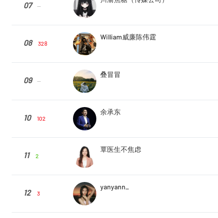
07
--
William威廉陈伟霆
08
328
叠冒冒
09
--
余承东
10
102
覃医生不焦虑
11
2
yanyann_
12
3