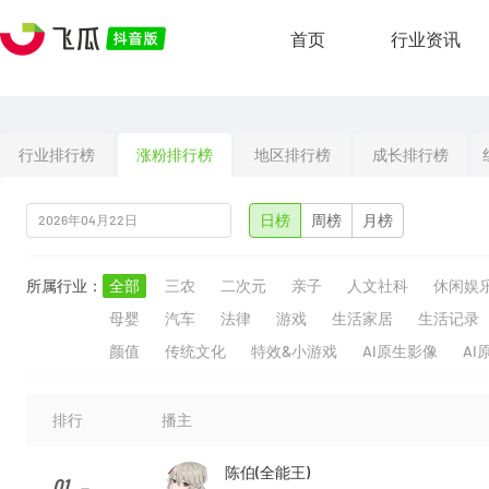
首页
行业资讯
行业排行榜
涨粉排行榜
地区排行榜
成长排行榜
日榜
周榜
月榜
所属行业：
全部
三农
二次元
亲子
人文社科
休闲娱
母婴
汽车
法律
游戏
生活家居
生活记录
颜值
传统文化
特效&小游戏
AI原生影像
AI
排行
播主
陈伯(全能王)
01
--