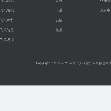
飞瓜品策
云略
联系我
飞瓜智投
千瓜
免责申
飞瓜B站
友望
飞瓜智星
集瓜
飞瓜易投
Copyright © 2014-2026 果集·飞瓜
|
福州果集信息科