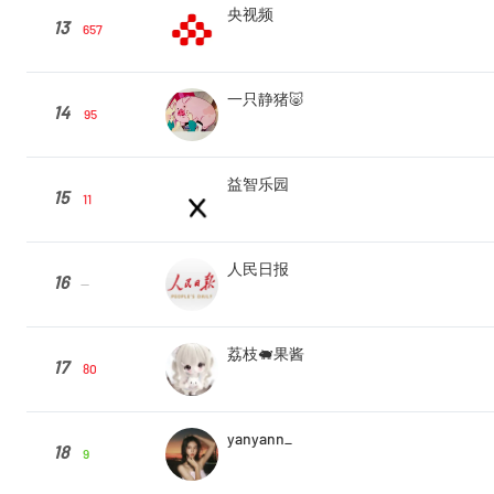
央视频
13
657
一只静猪🐷
14
95
益智乐园
15
11
人民日报
16
--
荔枝🐖果酱
17
80
yanyann_
18
9