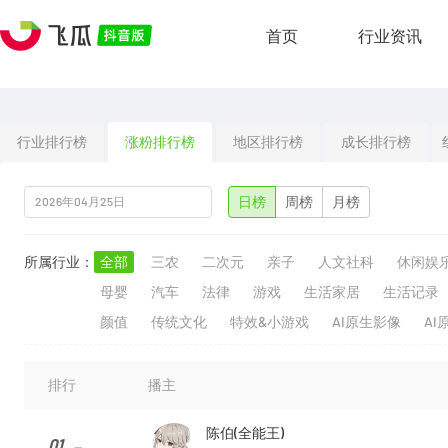
首页
行业资讯
行业排行榜
涨粉排行榜
地区排行榜
成长排行榜
日榜
周榜
月榜
所属行业：
全部
三农
二次元
亲子
人文社科
休闲娱
母婴
汽车
法律
游戏
生活家居
生活记录
颜值
传统文化
特效&小游戏
AI原生影像
AI
排行
播主
陈伯(全能王)
01
--