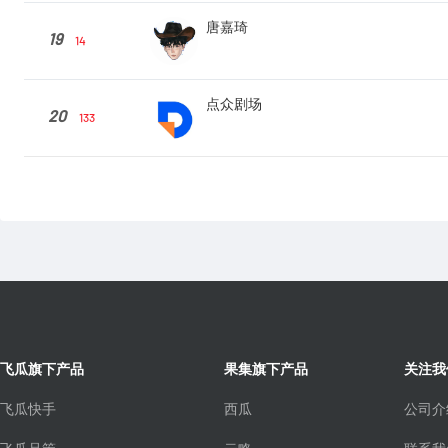
唐嘉琦
19
14
点众剧场
20
133
飞瓜旗下产品
果集旗下产品
关注我
飞瓜快手
西瓜
公司介