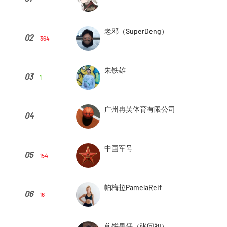
老邓（SuperDeng）
02
364
朱铁雄
03
1
广州冉芙体育有限公司
04
--
中国军号
05
154
帕梅拉PamelaReif
06
16
煎饼果仔（张问初）