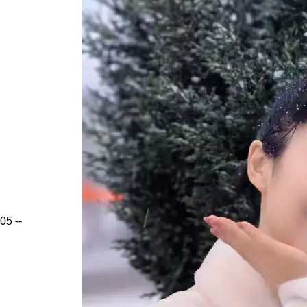
05
--