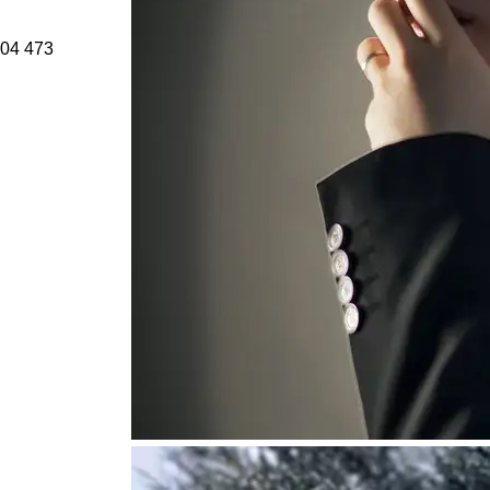
04
473