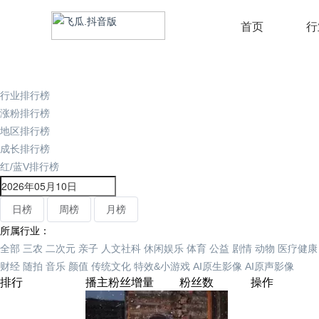
首页
行
行业排行榜
涨粉排行榜
地区排行榜
成长排行榜
红/蓝V排行榜
日榜
周榜
月榜
所属行业：
全部
三农
二次元
亲子
人文社科
休闲娱乐
体育
公益
剧情
动物
医疗健康
财经
随拍
音乐
颜值
传统文化
特效&小游戏
AI原生影像
AI原声影像
排行
播主
粉丝增量
粉丝数
操作