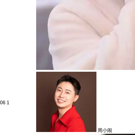
06
1
周小闹