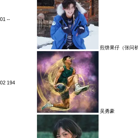
01
--
煎饼果仔（张问
02
194
吴勇豪