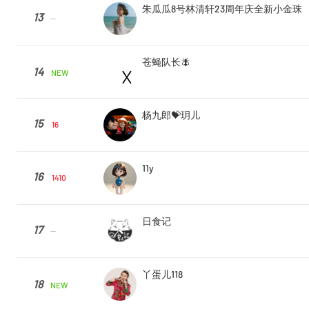
朱瓜瓜8号林清轩23周年庆全新小金珠
13
--
苍蝇队长🪰
14
NEW
杨九郎💝玥儿
15
16
11y
16
1410
日食记
17
--
丫蛋儿118
18
NEW