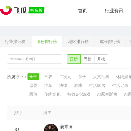
首页
行业资讯
行业排行榜
涨粉排行榜
地区排行榜
成长排行榜
日榜
周榜
月榜
所属行业：
全部
三农
二次元
亲子
人文社科
休闲娱
母婴
汽车
法律
游戏
生活家居
生活记录
颜值
传统文化
特效&小游戏
AI原生影像
AI
排行
播主
姜乘澜
01
--