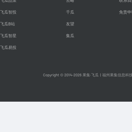
飞瓜品策
云略
联系我
飞瓜智投
千瓜
免责申
飞瓜B站
友望
飞瓜智星
集瓜
飞瓜易投
Copyright © 2014-2026 果集·飞瓜
|
福州果集信息科