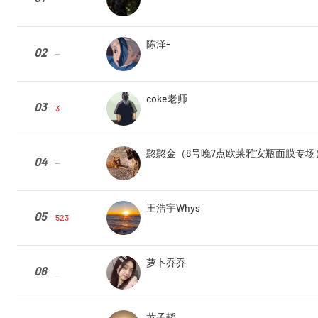
陈泽-
02
--
coke老师
03
3
憨憨金（8号晚7点欧莱雅安瓶面膜专场
04
--
王浩宇Whys
05
523
萝卜乔乔
06
--
黄子韬