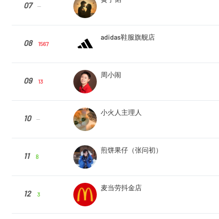
07
--
adidas鞋服旗舰店
08
1567
周小闹
09
13
小火人主理人
10
--
煎饼果仔（张问初）
11
8
麦当劳抖金店
12
3