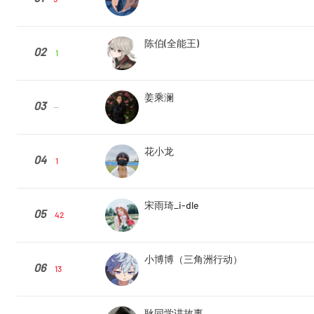
陈伯(全能王)
02
1
姜乘澜
03
--
花小龙
04
1
宋雨琦_i-dle
05
42
小博博（三角洲行动）
06
13
耿同学讲故事