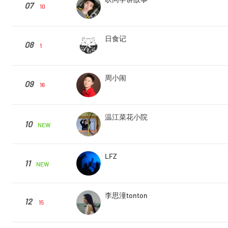
07
10
日食记
08
1
周小闹
09
16
温江菜花小院
10
NEW
LFZ
11
NEW
李思潼tonton
12
15