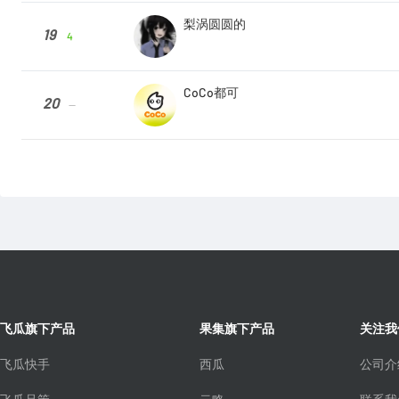
梨涡圆圆的
19
4
CoCo都可
20
--
飞瓜旗下产品
果集旗下产品
关注我
飞瓜快手
西瓜
公司介