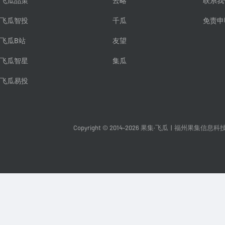
飞瓜品策
云略
联系我
飞瓜智投
千瓜
免责申
飞瓜B站
友望
飞瓜智星
集瓜
飞瓜易投
Copyright © 2014-2026 果集·飞瓜
|
福州果集信息科