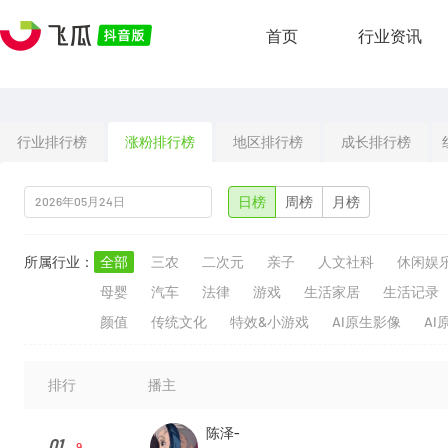
首页
行业资讯
行业排行榜
涨粉排行榜
地区排行榜
成长排行榜
日榜
周榜
月榜
所属行业：
全部
三农
二次元
亲子
人文社科
休闲娱
母婴
汽车
法律
游戏
生活家居
生活记录
颜值
传统文化
特效&小游戏
AI原生影像
AI
排行
播主
陈泽-
01
9