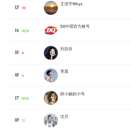
王浩宇Whys
13
39
DQ中国官方账号
14
NEW
刘浩存
15
6
李晨
16
4
薛小婉的小号
17
NEW
沈月
18
12