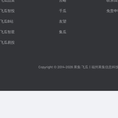
飞瓜品策
云略
联系我
飞瓜智投
千瓜
免责申
飞瓜B站
友望
飞瓜智星
集瓜
飞瓜易投
Copyright © 2014-2026 果集·飞瓜
|
福州果集信息科