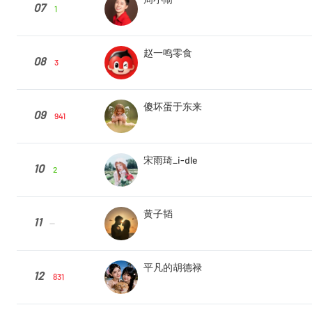
07
1
赵一鸣零食
08
3
傻坏蛋于东来
09
941
宋雨琦_i-dle
10
2
黄子韬
11
--
平凡的胡德禄
12
831