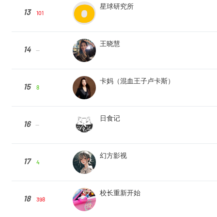
星球研究所
13
101
王晓慧
14
--
卡妈（混血王子卢卡斯）
15
8
日食记
16
--
幻方影视
17
4
校长重新开始
18
398