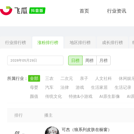
首页
行业资讯
行业排行榜
涨粉排行榜
地区排行榜
成长排行榜
日榜
周榜
月榜
所属行业：
全部
三农
二次元
亲子
人文社科
休闲娱
母婴
汽车
法律
游戏
生活家居
生活记录
颜值
传统文化
特效&小游戏
AI原生影像
AI
排行
播主
可杰（狼系列皮肤在橱窗）
01
--