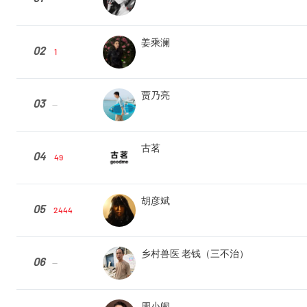
姜乘澜
02
1
贾乃亮
03
--
古茗
04
49
胡彦斌
05
2444
乡村兽医 老钱（三不治）
06
--
周小闹