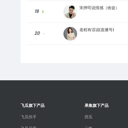
宋押司说情感（收徒）
19
5
老程有话说(直播号)
20
--
飞瓜旗下产品
果集旗下产品
飞瓜快手
西瓜