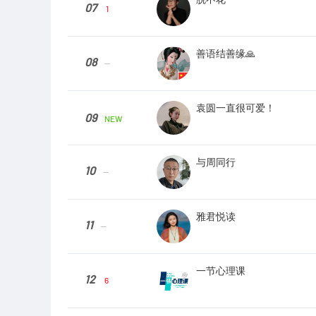
07
1
善语结善缘🙏
08
--
袁圆一直很可爱！
09
NEW
与周同行
10
--
雅君悦读
11
--
一节心理课
12
6