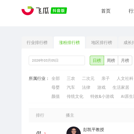
首页
行
行业排行榜
涨粉排行榜
地区排行榜
成长
日榜
周榜
月榜
所属行业：
全部
三农
二次元
亲子
人文社科
母婴
汽车
法律
游戏
生活家居
颜值
传统文化
特效&小游戏
AI原
排行
播主
彭凯平教授
01
1