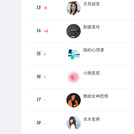
月亮很美
13
18
新疆美玲
14
48
喵的心理课
15
6
小熊星星.
16
1
燃姐女神思维
17
--
水水老师
18
--