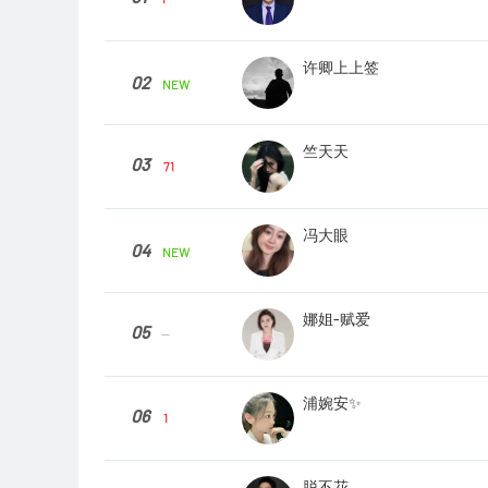
许卿上上签
02
NEW
竺天天
03
71
冯大眼
04
NEW
娜姐-赋爱
05
--
浦婉安✨
06
1
脱不花