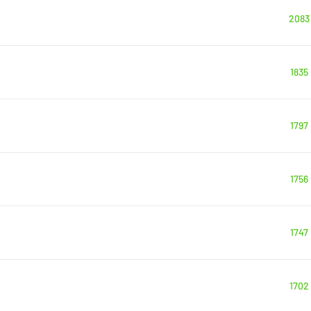
2083
1835
1797
1756
1747
1702