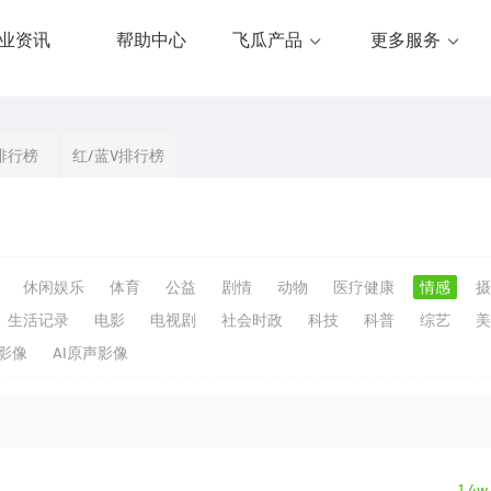
业资讯
帮助中心
飞瓜产品
更多服务
排行榜
红/蓝V排行榜
休闲娱乐
体育
公益
剧情
动物
医疗健康
情感
摄
生活记录
电影
电视剧
社会时政
科技
科普
综艺
美
生影像
AI原声影像
1.4w