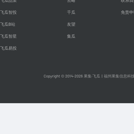
飞瓜品策
云略
联系我
飞瓜智投
千瓜
免责申
飞瓜B站
友望
飞瓜智星
集瓜
飞瓜易投
Copyright © 2014-2026 果集·飞瓜
|
福州果集信息科