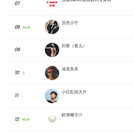
07
--
贝壳小宁
08
NEW
刘香（香儿）
09
--
油克东东
10
2
小亿乱拍大片
11
--
虾滑椰子汁
12
NEW