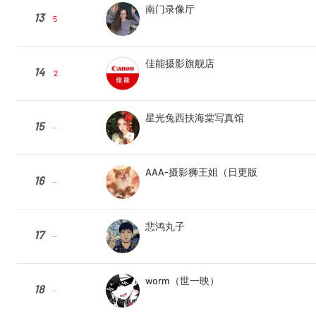
南门录像厅
13
5
佳能摄影旗舰店
14
2
星光兔西扶海棠写真馆
15
--
AAA-摄影狮王姐（日更版
16
--
悲鸿丸子
17
--
worm（世一映）
18
--