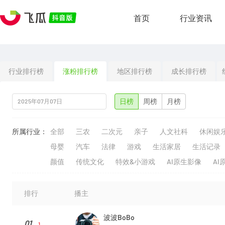
首页
行业资讯
行业排行榜
涨粉排行榜
地区排行榜
成长排行榜
日榜
周榜
月榜
所属行业：
全部
三农
二次元
亲子
人文社科
休闲娱
母婴
汽车
法律
游戏
生活家居
生活记录
颜值
传统文化
特效&小游戏
AI原生影像
AI
排行
播主
波波BoBo
01
1