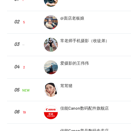
@面店老板娘
02
5
常老师手机摄影（收徒弟）
03
--
爱摄影的王伟伟
04
2
茸茸猪
05
NEW
佳能Canon数码配件旗舰店
06
19
佳能Canon普晶数码专卖店