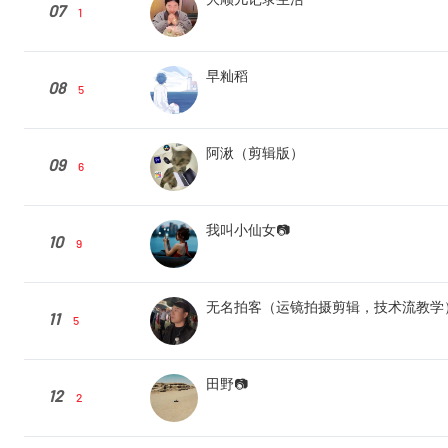
07
1
早籼稻
08
5
阿湫（剪辑版）
09
6
我叫小仙女📷
10
9
无名拍客（运镜拍摄剪辑，技术流教学
11
5
田野📷
12
2