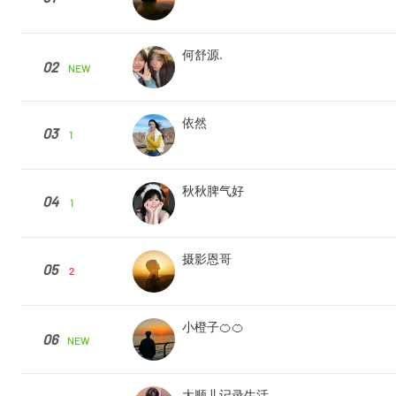
何舒源.
02
NEW
依然
03
1
秋秋脾气好
04
1
摄影恩哥
05
2
小橙子🍊🍊
06
NEW
大顺儿记录生活