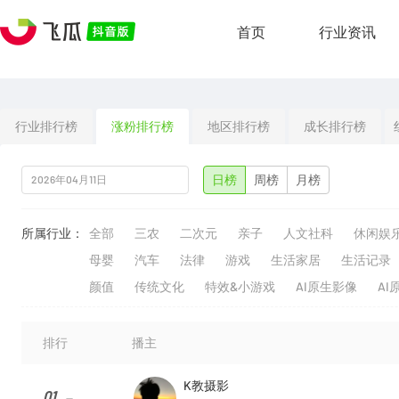
首页
行业资讯
行业排行榜
涨粉排行榜
地区排行榜
成长排行榜
日榜
周榜
月榜
所属行业：
全部
三农
二次元
亲子
人文社科
休闲娱
母婴
汽车
法律
游戏
生活家居
生活记录
颜值
传统文化
特效&小游戏
AI原生影像
AI
排行
播主
K教摄影
01
--