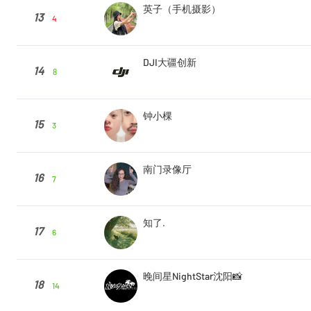
英子（手机摄影）
13
4
DJI大疆创新
14
8
钟小棵
15
3
南门录像厅
16
7
知了.
17
6
晚间星NightStar沈阳📸
18
14