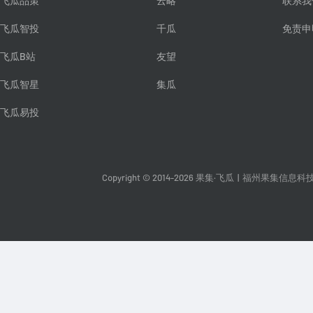
飞瓜品策
云略
联系我
飞瓜智投
千瓜
免责申
飞瓜B站
友望
飞瓜智星
集瓜
飞瓜易投
Copyright © 2014-2026 果集·飞瓜
|
福州果集信息科