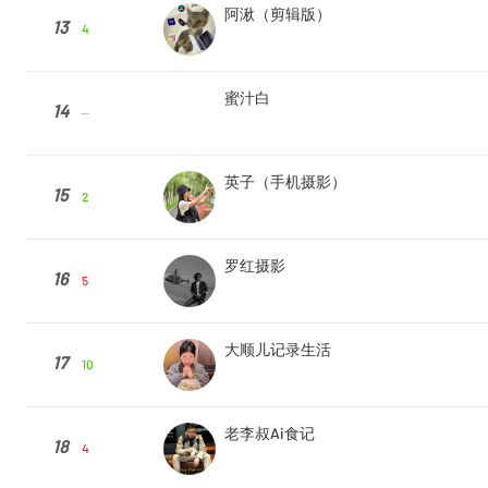
阿湫（剪辑版）
13
4
蜜汁白
14
--
英子（手机摄影）
15
2
罗红摄影
16
5
大顺儿记录生活
17
10
老李叔Ai食记
18
4