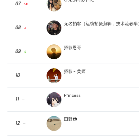
07
50
无名拍客（运镜拍摄剪辑，技术流教学
08
3
摄影恩哥
09
4
摄影～黄师
10
--
Princess
11
--
田野📷
12
--