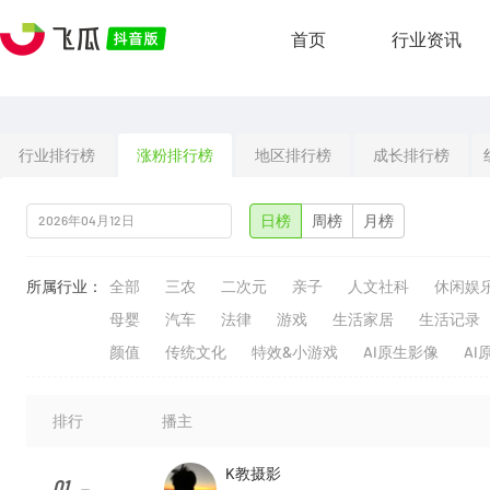
首页
行业资讯
行业排行榜
涨粉排行榜
地区排行榜
成长排行榜
日榜
周榜
月榜
所属行业：
全部
三农
二次元
亲子
人文社科
休闲娱
母婴
汽车
法律
游戏
生活家居
生活记录
颜值
传统文化
特效&小游戏
AI原生影像
AI
排行
播主
K教摄影
01
--