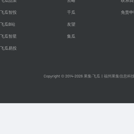
飞瓜品策
云略
联系我
飞瓜智投
千瓜
免责申
飞瓜B站
友望
飞瓜智星
集瓜
飞瓜易投
Copyright © 2014-2026 果集·飞瓜
|
福州果集信息科