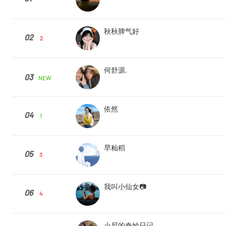
秋秋脾气好
02
2
何舒源.
03
NEW
依然
04
1
早籼稻
05
3
我叫小仙女📷
06
4
小尼的奇妙日记