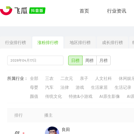
首页
行业资讯
行业排行榜
涨粉排行榜
地区排行榜
成长排行榜
日榜
周榜
月榜
所属行业：
全部
三农
二次元
亲子
人文社科
休闲娱
母婴
汽车
法律
游戏
生活家居
生活记录
颜值
传统文化
特效&小游戏
AI原生影像
AI
排行
播主
良田
01
5