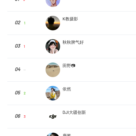
K教摄影
02
1
秋秋脾气好
03
1
田野📷
04
--
依然
05
2
DJI大疆创新
06
3
鹿酱