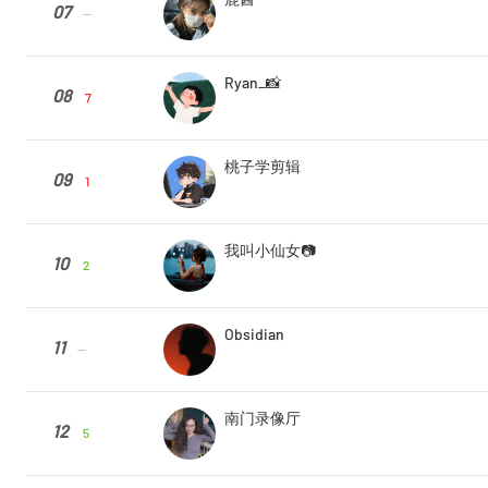
07
--
Ryan_📸
08
7
桃子学剪辑
09
1
我叫小仙女📷
10
2
Obsidian
11
--
南门录像厅
12
5