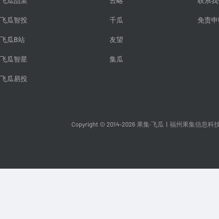
飞瓜品策
云略
联系我
飞瓜智投
千瓜
免责申
飞瓜B站
友望
飞瓜智星
集瓜
飞瓜易投
Copyright © 2014-2026 果集·飞瓜
|
福州果集信息科