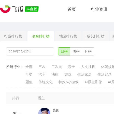
首页
行业资讯
行业排行榜
涨粉排行榜
地区排行榜
成长排行榜
日榜
周榜
月榜
所属行业：
全部
三农
二次元
亲子
人文社科
休闲娱
母婴
汽车
法律
游戏
生活家居
生活记录
颜值
传统文化
特效&小游戏
AI原生影像
AI
排行
播主
良田
01
--