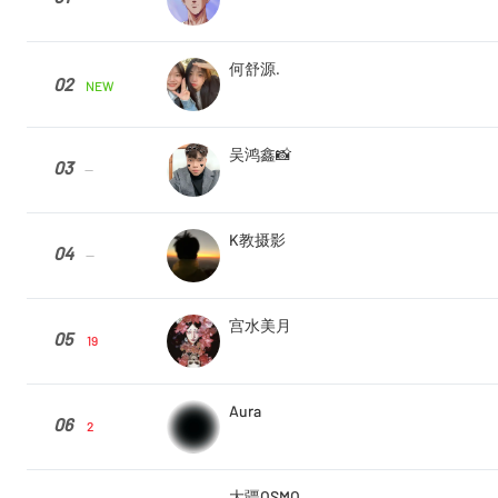
何舒源.
02
NEW
吴鸿鑫📸
03
--
K教摄影
04
--
宫水美月
05
19
Aura
06
2
大疆OSMO