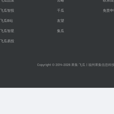
飞瓜品策
云略
联系我
飞瓜智投
千瓜
免责申
飞瓜B站
友望
飞瓜智星
集瓜
飞瓜易投
Copyright © 2014-2026 果集·飞瓜
|
福州果集信息科