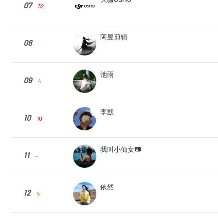
07
32
阿昱剪辑
08
--
池雨
09
4
李默
10
10
我叫小仙女📷
11
--
依然
12
5