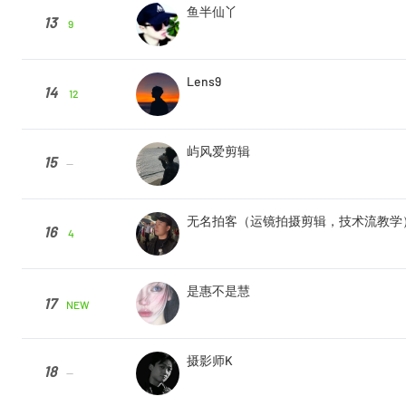
鱼半仙丫
13
9
Lens9
14
12
屿风爱剪辑
15
--
无名拍客（运镜拍摄剪辑，技术流教学
16
4
是惠不是慧
17
NEW
摄影师K
18
--