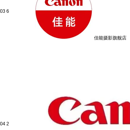
03
6
佳能摄影旗舰店
04
2