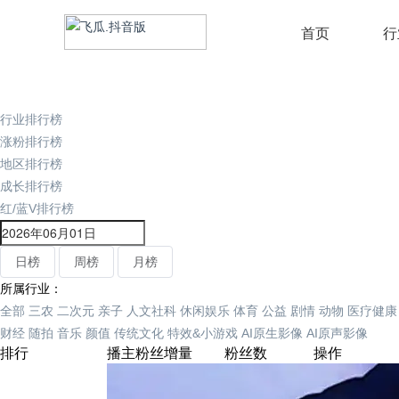
首页
行
行业排行榜
涨粉排行榜
地区排行榜
成长排行榜
红/蓝V排行榜
日榜
周榜
月榜
所属行业：
全部
三农
二次元
亲子
人文社科
休闲娱乐
体育
公益
剧情
动物
医疗健康
财经
随拍
音乐
颜值
传统文化
特效&小游戏
AI原生影像
AI原声影像
排行
播主
粉丝增量
粉丝数
操作