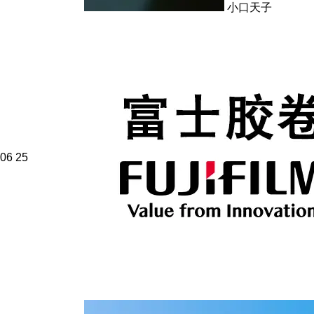
小口天子
06
25