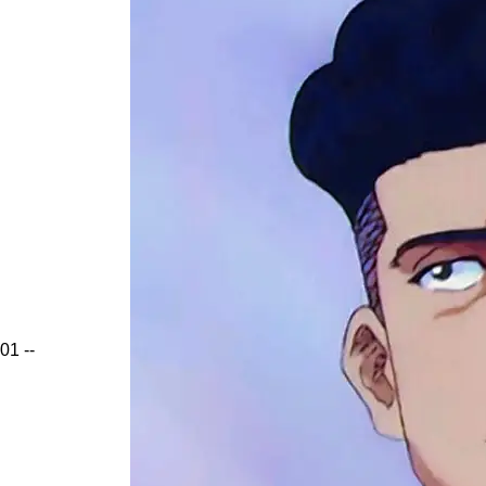
01
--