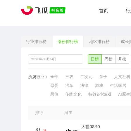
首页
行
行业排行榜
涨粉排行榜
地区排行榜
成长
日榜
周榜
月榜
所属行业：
全部
三农
二次元
亲子
人文社科
母婴
汽车
法律
游戏
生活家居
颜值
传统文化
特效&小游戏
AI原
排行
播主
大疆OSMO
01
15