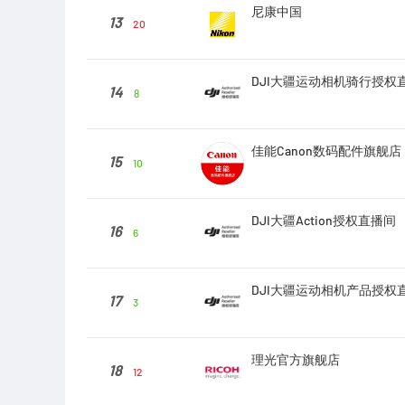
尼康中国
13
20
DJI大疆运动相机骑行授权
14
8
佳能Canon数码配件旗舰店
15
10
DJI大疆Action授权直播间
16
6
DJI大疆运动相机产品授权
17
3
理光官方旗舰店
18
12