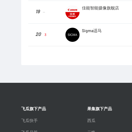
佳能智能摄像旗舰店
19
--
Sigma适马
20
3
飞瓜旗下产品
果集旗下产品
飞瓜快手
西瓜