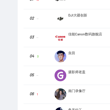
DJI大疆创新
02
--
佳能Canon数码旗舰店
03
--
良田
04
3
摄影师老盖
05
--
南门录像厅
06
1
鱼半仙丫