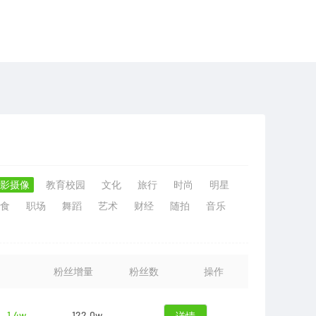
影摄像
教育校园
文化
旅行
时尚
明星
食
职场
舞蹈
艺术
财经
随拍
音乐
粉丝增量
粉丝数
操作
1.4w
122.0w