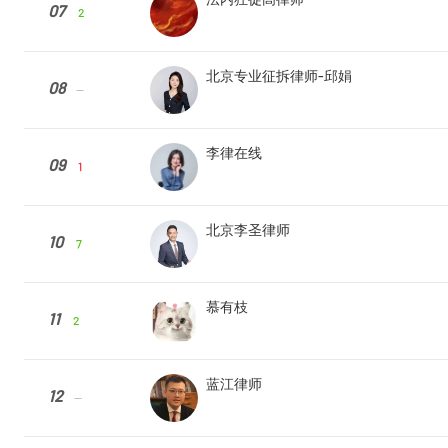
07
2
北京专业征拆律师-邱娟
08
--
李律在线
09
1
北京李圣律师
10
7
慕有枝
11
2
蓝江律师
12
--