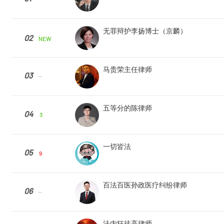
无罪辩护李扬博士（京麟）
02
NEW
马贵荣主任律师
03
--
五等分的陈律师
04
3
一切皆法
05
9
百法百医孙政医疗纠纷律师
06
--
法内狂徒高律师