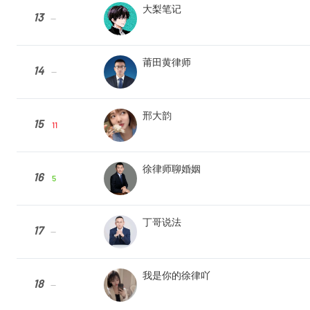
大梨笔记
13
--
莆田黄律师
14
--
邢大韵
15
11
徐律师聊婚姻
16
5
丁哥说法
17
--
我是你的徐律吖
18
--