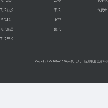
飞瓜品策
云略
联系我
飞瓜智投
千瓜
免责申
飞瓜B站
友望
飞瓜智星
集瓜
飞瓜易投
Copyright © 2014-2026 果集·飞瓜
|
福州果集信息科