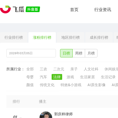
首页
行业资讯
行业排行榜
涨粉排行榜
地区排行榜
成长排行榜
日榜
周榜
月榜
所属行业：
全部
三农
二次元
亲子
人文社科
休闲娱
母婴
汽车
法律
游戏
生活家居
生活记录
颜值
传统文化
特效&小游戏
AI原生影像
AI
排行
播主
郭庆梓律师
01
--