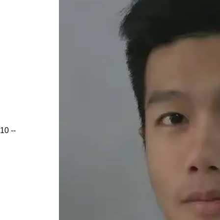
10
--