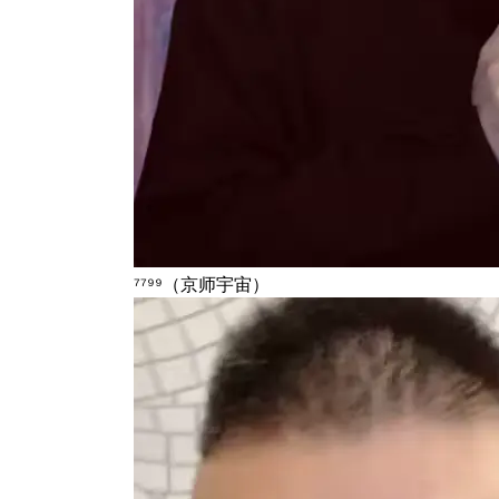
⁷⁷⁹⁹（京师宇宙）