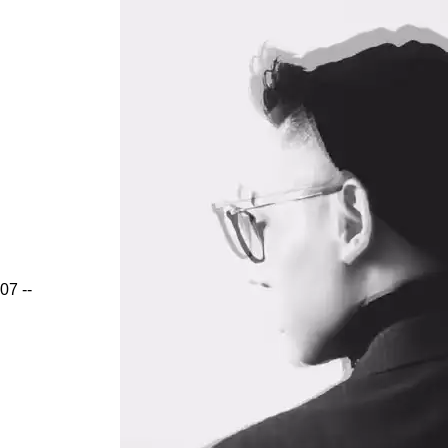
07
--