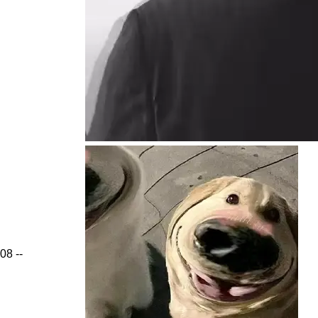
08
--