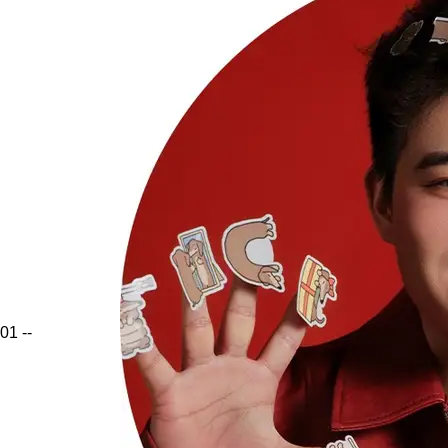
01
--