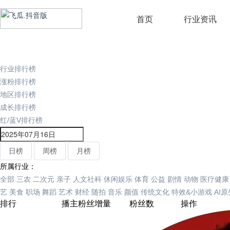
首页
行业资讯
行业排行榜
涨粉排行榜
地区排行榜
成长排行榜
红/蓝V排行榜
日榜
周榜
月榜
所属行业：
全部
三农
二次元
亲子
人文社科
休闲娱乐
体育
公益
剧情
动物
医疗健康
艺
美食
职场
舞蹈
艺术
财经
随拍
音乐
颜值
传统文化
特效&小游戏
AI
排行
播主
粉丝增量
粉丝数
操作