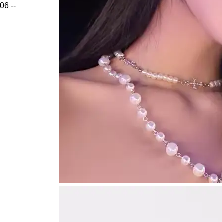
06
--