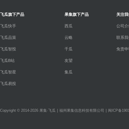
飞瓜旗下产品
果集旗下产品
关注我
飞瓜快手
西瓜
公司介
飞瓜品策
云略
联系我
飞瓜智投
千瓜
免责申
飞瓜B站
友望
飞瓜智星
集瓜
飞瓜易投
Copyright © 2014-2026 果集·飞瓜
|
福州果集信息科技有限公司
|
闽ICP备1901