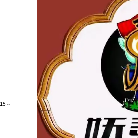
15
--