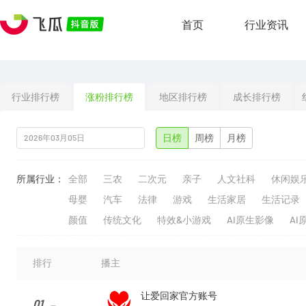
首页
行业资讯
行业排行榜
涨粉排行榜
地区排行榜
成长排行榜
日榜
周榜
月榜
所属行业：
全部
三农
二次元
亲子
人文社科
休闲娱
母婴
汽车
法律
游戏
生活家居
生活记录
颜值
传统文化
特效&小游戏
AI原生影像
AI
排行
播主
让爱回家官方账号
01
--