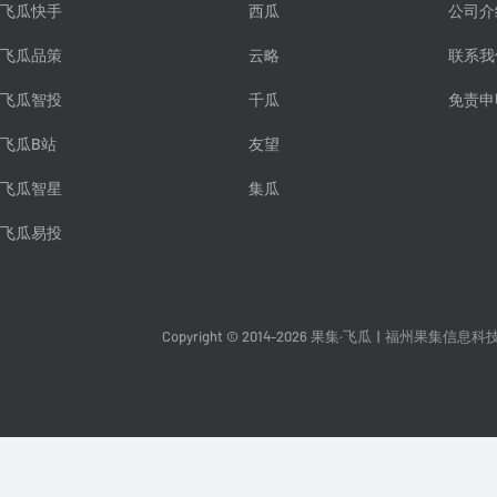
飞瓜快手
西瓜
公司介
飞瓜品策
云略
联系我
飞瓜智投
千瓜
免责申
飞瓜B站
友望
飞瓜智星
集瓜
飞瓜易投
Copyright © 2014-2026 果集·飞瓜
|
福州果集信息科