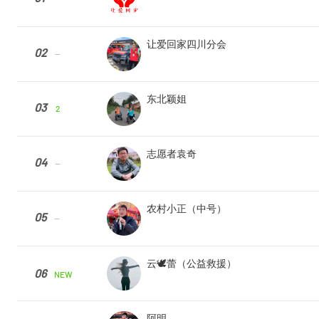
让爱回家四川分会
02
--
东北颖姐
03
2
志愿者袁奇
04
--
农村小正（中号）
05
--
云🕊蕾（公益救援）
06
NEW
阿明