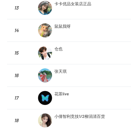
卡卡优品女装店正品
13
鼠鼠我呀
14
仓也
15
张天琪
16
花茶live
17
小倩智利竞技1/2柳涓清百货
18