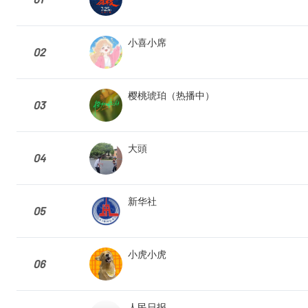
小喜小席
02
樱桃琥珀（热播中）
03
大頭
04
新华社
05
小虎小虎
06
人民日报