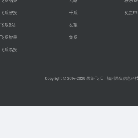
飞瓜品策
云略
联系我
飞瓜智投
千瓜
免责申
飞瓜B站
友望
飞瓜智星
集瓜
飞瓜易投
Copyright © 2014-2026 果集·飞瓜
|
福州果集信息科