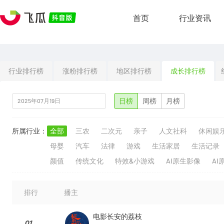
首页
行业资讯
行业排行榜
涨粉排行榜
地区排行榜
成长排行榜
日榜
周榜
月榜
所属行业：
全部
三农
二次元
亲子
人文社科
休闲娱
母婴
汽车
法律
游戏
生活家居
生活记录
颜值
传统文化
特效&小游戏
AI原生影像
AI
排行
播主
电影长安的荔枝
01