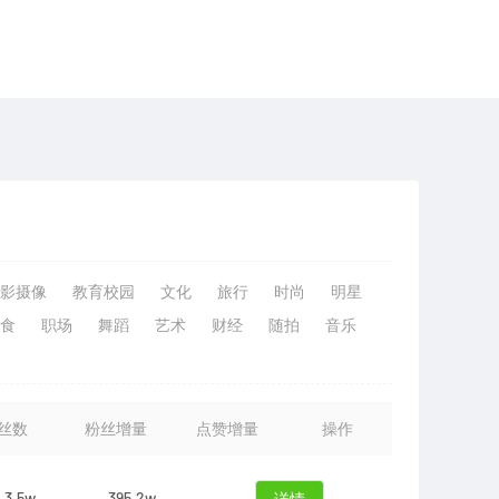
影摄像
教育校园
文化
旅行
时尚
明星
食
职场
舞蹈
艺术
财经
随拍
音乐
丝数
粉丝增量
点赞增量
操作
3.5w
395.2w