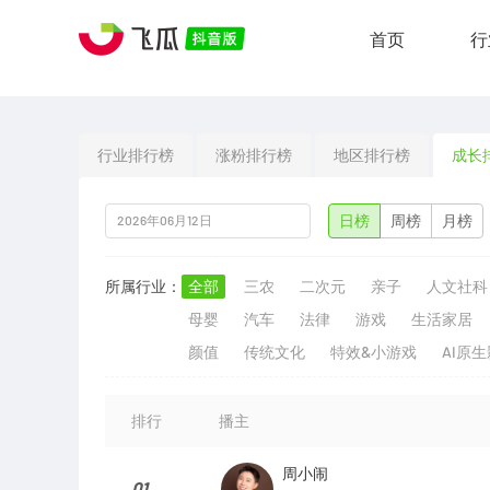
首页
行
行业排行榜
涨粉排行榜
地区排行榜
成长
日榜
周榜
月榜
所属行业：
全部
三农
二次元
亲子
人文社科
母婴
汽车
法律
游戏
生活家居
颜值
传统文化
特效&小游戏
AI原
排行
播主
周小闹
01