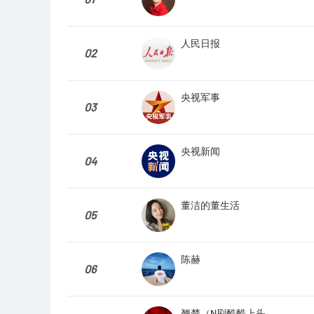
人民日报
02
央视军事
03
央视新闻
04
董洁的董生活
05
陈赫
06
翘楚（N刷酷酷上头