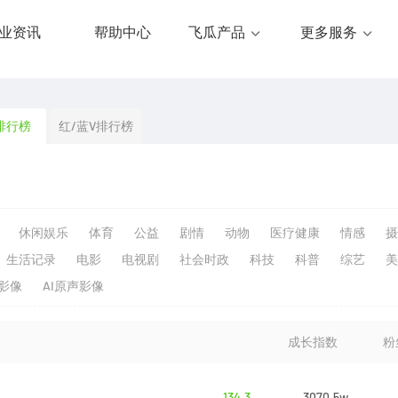
业资讯
帮助中心
飞瓜产品
更多服务
排行榜
红/蓝V排行榜
休闲娱乐
体育
公益
剧情
动物
医疗健康
情感
摄
生活记录
电影
电视剧
社会时政
科技
科普
综艺
美
生影像
AI原声影像
成长指数
粉
134.3
3070.5w