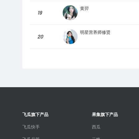
黄羿
19
明星营养师修贤
20
飞瓜旗下产品
果集旗下产品
飞瓜快手
西瓜