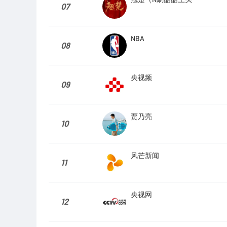
07
NBA
08
央视频
09
贾乃亮
10
风芒新闻
11
央视网
12