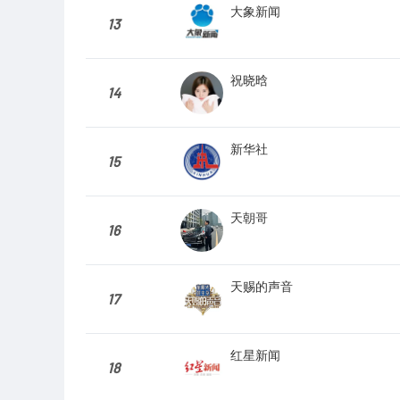
大象新闻
13
祝晓晗
14
新华社
15
天朝哥
16
天赐的声音
17
红星新闻
18