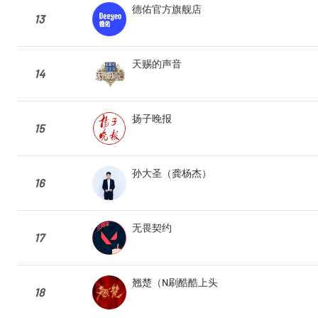
德佑官方旗舰店
13
天赐的声音
14
扬子晚报
15
孙大圣（龚杨杰）
16
无畏契约
17
翘楚（N刷酷酷上头
18