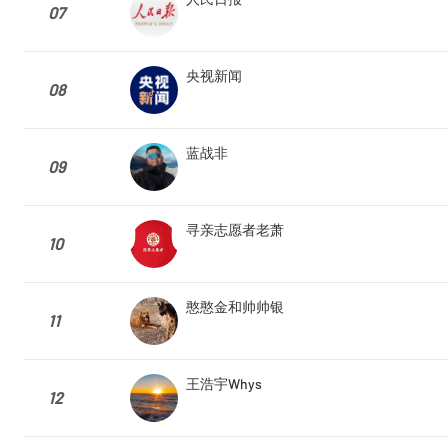
07
央视新闻
08
蓝战非
09
寻亲志愿者老萧
10
憨憨金和帅帅银
11
王浩宇Whys
12