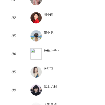
周小闹
02
花小龙
03
神枪小子丶
04
🌟红豆
05
基本祐利
06
人民日报