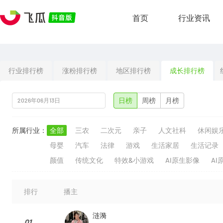
首页
行业资讯
行业排行榜
涨粉排行榜
地区排行榜
成长排行榜
日榜
周榜
月榜
所属行业：
全部
三农
二次元
亲子
人文社科
休闲娱
母婴
汽车
法律
游戏
生活家居
生活记录
颜值
传统文化
特效&小游戏
AI原生影像
AI
排行
播主
涟漪
01