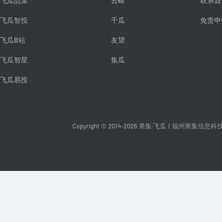
飞瓜品策
云略
联系我
飞瓜智投
千瓜
免责申
飞瓜B站
友望
飞瓜智星
集瓜
飞瓜易投
Copyright © 2014-2026 果集·飞瓜
|
福州果集信息科