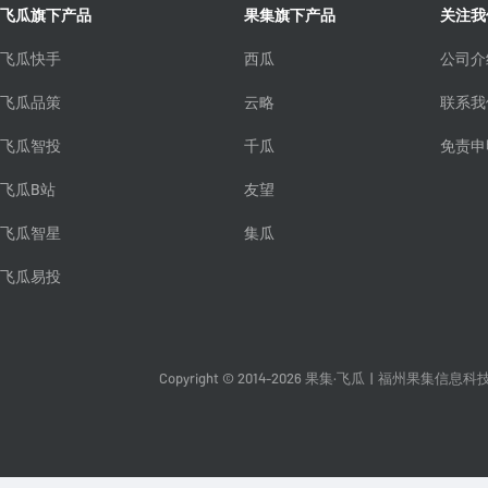
飞瓜旗下产品
果集旗下产品
关注我
飞瓜快手
西瓜
公司介
飞瓜品策
云略
联系我
飞瓜智投
千瓜
免责申
飞瓜B站
友望
飞瓜智星
集瓜
飞瓜易投
Copyright © 2014-2026 果集·飞瓜
|
福州果集信息科