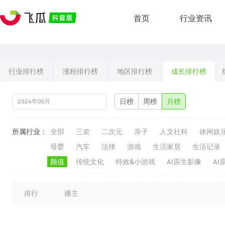
首页
行业资讯
行业排行榜
涨粉排行榜
地区排行榜
成长排行榜
日榜
周榜
月榜
所属行业：
全部
三农
二次元
亲子
人文社科
休闲娱
母婴
汽车
法律
游戏
生活家居
生活记录
颜值
传统文化
特效&小游戏
AI原生影像
AI
排行
播主