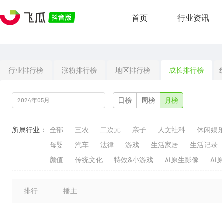
首页
行业资讯
行业排行榜
涨粉排行榜
地区排行榜
成长排行榜
日榜
周榜
月榜
所属行业：
全部
三农
二次元
亲子
人文社科
休闲娱
母婴
汽车
法律
游戏
生活家居
生活记录
颜值
传统文化
特效&小游戏
AI原生影像
AI
排行
播主