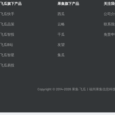
飞瓜旗下产品
果集旗下产品
关注我
飞瓜快手
西瓜
公司介
飞瓜品策
云略
联系我
飞瓜智投
千瓜
免责申
飞瓜B站
友望
飞瓜智星
集瓜
飞瓜易投
Copyright © 2014-2026 果集·飞瓜
|
福州果集信息科