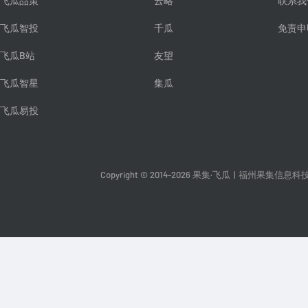
飞瓜品策
云略
联系我
飞瓜智投
千瓜
免责申
飞瓜B站
友望
飞瓜智星
集瓜
飞瓜易投
Copyright © 2014-2026 果集·飞瓜
|
福州果集信息科