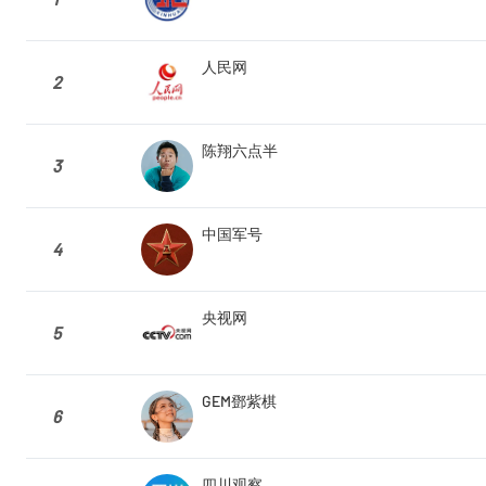
人民网
2
陈翔六点半
3
中国军号
4
央视网
5
GEM鄧紫棋
6
四川观察