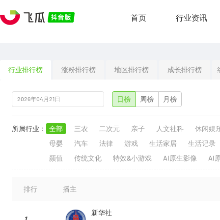
首页
行业资讯
行业排行榜
涨粉排行榜
地区排行榜
成长排行榜
日榜
周榜
月榜
所属行业：
全部
三农
二次元
亲子
人文社科
休闲娱
母婴
汽车
法律
游戏
生活家居
生活记录
颜值
传统文化
特效&小游戏
AI原生影像
AI
排行
播主
新华社
1