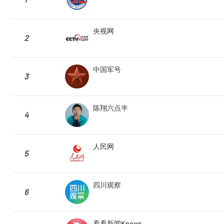
央视网
2
中国军号
3
陈翔六点半
4
人民网
5
四川观察
6
看看新闻Knews