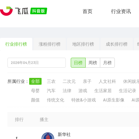
首页
行业资讯
行业排行榜
涨粉排行榜
地区排行榜
成长排行榜
日榜
周榜
月榜
所属行业：
全部
三农
二次元
亲子
人文社科
休闲娱
母婴
汽车
法律
游戏
生活家居
生活记录
颜值
传统文化
特效&小游戏
AI原生影像
AI
排行
播主
新华社
1