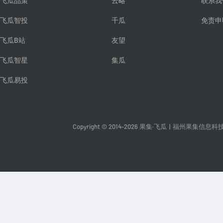
飞瓜品策
云略
联系我
飞瓜智投
千瓜
免责申
飞瓜B站
友望
飞瓜智星
集瓜
飞瓜易投
Copyright © 2014-2026 果集·飞瓜
|
福州果集信息科