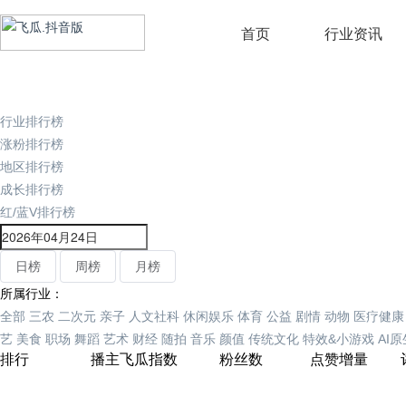
首页
行业资讯
行业排行榜
涨粉排行榜
地区排行榜
成长排行榜
红/蓝V排行榜
日榜
周榜
月榜
所属行业：
全部
三农
二次元
亲子
人文社科
休闲娱乐
体育
公益
剧情
动物
医疗健康
艺
美食
职场
舞蹈
艺术
财经
随拍
音乐
颜值
传统文化
特效&小游戏
AI
排行
播主
飞瓜指数
粉丝数
点赞增量