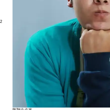
2
陈翔六点半