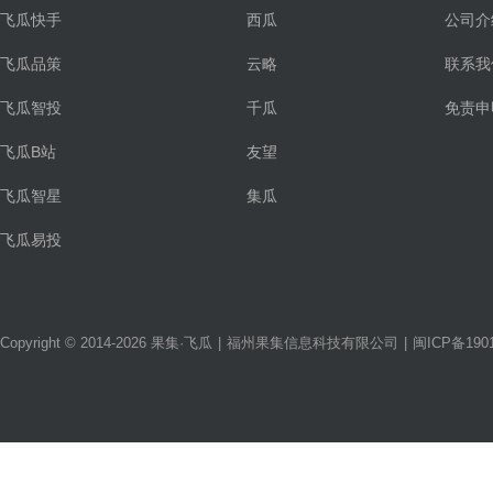
飞瓜快手
西瓜
公司介
飞瓜品策
云略
联系我
飞瓜智投
千瓜
免责申
飞瓜B站
友望
飞瓜智星
集瓜
飞瓜易投
Copyright © 2014-2026 果集·飞瓜
|
福州果集信息科技有限公司
|
闽ICP备1901