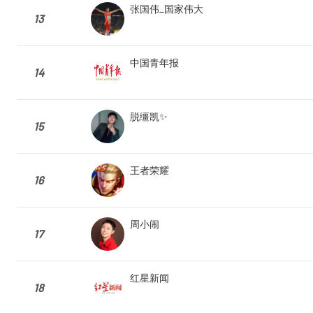
张国伟_国家伟大
13
中国青年报
14
脱缰凯✨
15
王者荣耀
16
周小闹
17
红星新闻
18