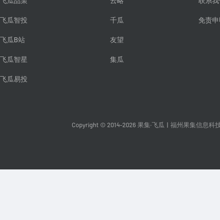
飞瓜品策
云略
联系我
飞瓜智投
千瓜
免责申
飞瓜B站
友望
飞瓜智星
集瓜
飞瓜易投
Copyright © 2014-2026 果集·飞瓜
|
福州果集信息科