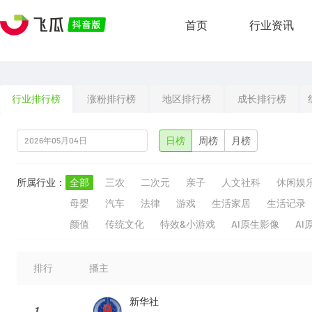
首页
行业资讯
行业排行榜
涨粉排行榜
地区排行榜
成长排行榜
日榜
周榜
月榜
所属行业：
全部
三农
二次元
亲子
人文社科
休闲娱
母婴
汽车
法律
游戏
生活家居
生活记录
颜值
传统文化
特效&小游戏
AI原生影像
AI
排行
播主
新华社
1