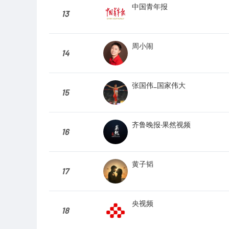
中国青年报
13
周小闹
14
张国伟_国家伟大
15
齐鲁晚报·果然视频
16
黄子韬
17
央视频
18