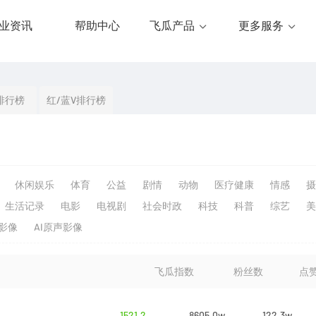
业资讯
帮助中心
飞瓜产品
更多服务
排行榜
红/蓝V排行榜
休闲娱乐
体育
公益
剧情
动物
医疗健康
情感
摄
生活记录
电影
电视剧
社会时政
科技
科普
综艺
美
生影像
AI原声影像
飞瓜指数
粉丝数
点
1521.2
8605.0w
122.3w