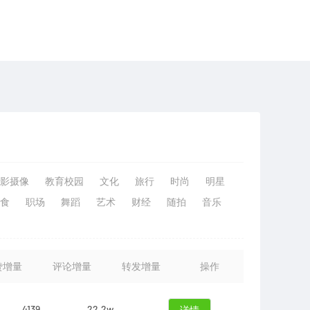
影摄像
教育校园
文化
旅行
时尚
明星
食
职场
舞蹈
艺术
财经
随拍
音乐
赞增量
评论增量
转发增量
操作
4139
22.2w