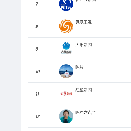
7
凤凰卫视
8
大象新闻
9
陈赫
10
红星新闻
11
陈翔六点半
12