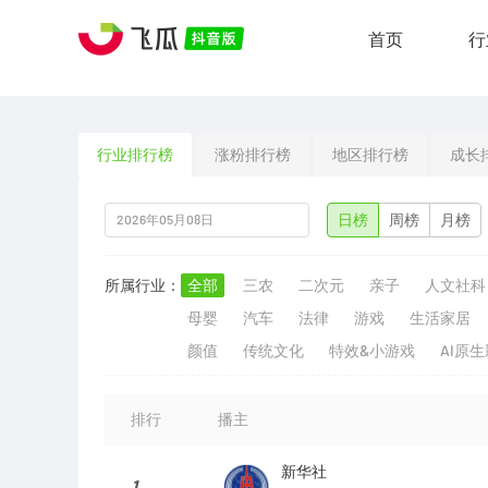
首页
行
行业排行榜
涨粉排行榜
地区排行榜
成长
日榜
周榜
月榜
所属行业：
全部
三农
二次元
亲子
人文社科
母婴
汽车
法律
游戏
生活家居
颜值
传统文化
特效&小游戏
AI原
排行
播主
新华社
1