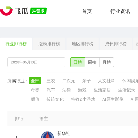
首页
行业资讯
行业排行榜
涨粉排行榜
地区排行榜
成长排行榜
日榜
周榜
月榜
所属行业：
全部
三农
二次元
亲子
人文社科
休闲娱
母婴
汽车
法律
游戏
生活家居
生活记录
颜值
传统文化
特效&小游戏
AI原生影像
AI
排行
播主
新华社
1