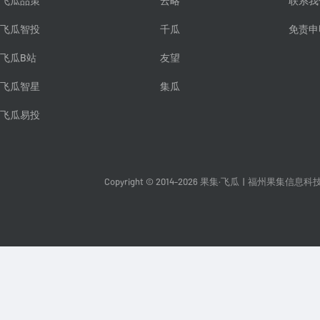
飞瓜品策
云略
联系我
飞瓜智投
千瓜
免责申
飞瓜B站
友望
飞瓜智星
集瓜
飞瓜易投
Copyright © 2014-2026 果集·飞瓜
|
福州果集信息科