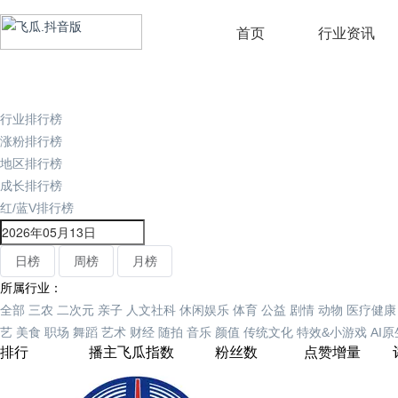
首页
行业资讯
行业排行榜
涨粉排行榜
地区排行榜
成长排行榜
红/蓝V排行榜
日榜
周榜
月榜
所属行业：
全部
三农
二次元
亲子
人文社科
休闲娱乐
体育
公益
剧情
动物
医疗健康
艺
美食
职场
舞蹈
艺术
财经
随拍
音乐
颜值
传统文化
特效&小游戏
AI
排行
播主
飞瓜指数
粉丝数
点赞增量