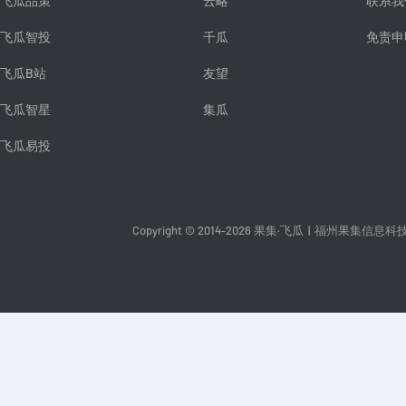
飞瓜品策
云略
联系我
飞瓜智投
千瓜
免责申
飞瓜B站
友望
飞瓜智星
集瓜
飞瓜易投
Copyright © 2014-2026 果集·飞瓜
|
福州果集信息科