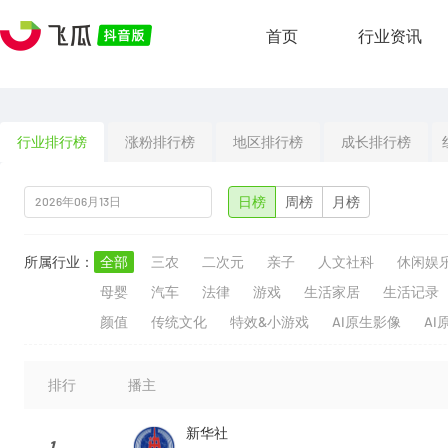
首页
行业资讯
行业排行榜
涨粉排行榜
地区排行榜
成长排行榜
日榜
周榜
月榜
所属行业：
全部
三农
二次元
亲子
人文社科
休闲娱
母婴
汽车
法律
游戏
生活家居
生活记录
颜值
传统文化
特效&小游戏
AI原生影像
AI
排行
播主
新华社
1