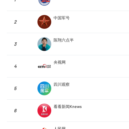
中国军号
2
陈翔六点半
3
央视网
4
四川观察
5
看看新闻Knews
6
人民网